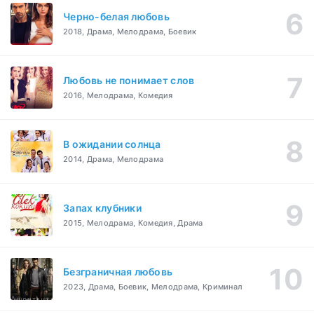
Черно-белая любовь
2018, Драма, Мелодрама, Боевик
Любовь не понимает слов
2016, Мелодрама, Комедия
В ожидании солнца
2014, Драма, Мелодрама
Запах клубники
2015, Мелодрама, Комедия, Драма
Безграничная любовь
2023, Драма, Боевик, Мелодрама, Криминал