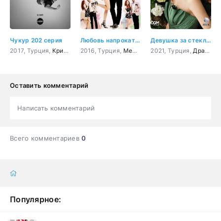
Чукур 202 серия
Любовь напрокат 202 серия
Девушка за стеклом 202 серия
2017, Турция,
Криминал
2016, Турция,
,
Триллер
,
Боевик
Мелодрама
2021, Турция,
,
Комедия
Драма
Оставить комментарий
Написать комментарий
Всего комментариев
0
Популярное: