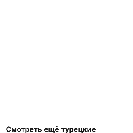
Смотреть ещё турецкие