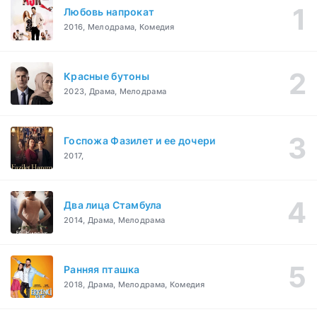
Любовь напрокат
2016, Мелодрама, Комедия
Красные бутоны
2023, Драма, Мелодрама
Госпожа Фазилет и ее дочери
2017,
Два лица Стамбула
2014, Драма, Мелодрама
Ранняя пташка
2018, Драма, Мелодрама, Комедия