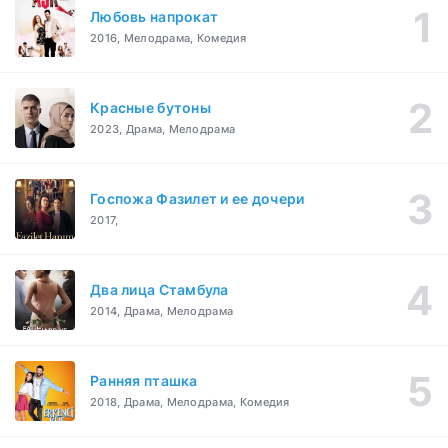
Любовь напрокат
2016, Мелодрама, Комедия
Красные бутоны
2023, Драма, Мелодрама
Госпожа Фазилет и ее дочери
2017,
Два лица Стамбула
2014, Драма, Мелодрама
Ранняя пташка
2018, Драма, Мелодрама, Комедия