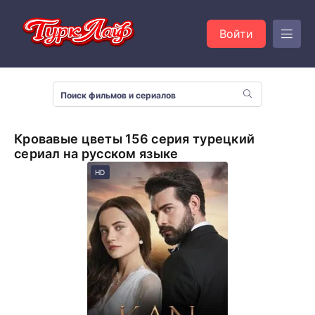
Войти
Кровавые цветы 156 серия турецкий
сериал на русском языке
HD