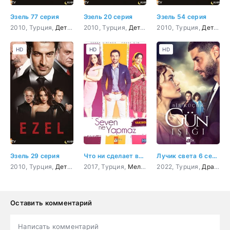
Эзель 77 серия
Эзель 20 серия
Эзель 54 серия
2010, Турция,
Детектив
2010, Турция,
,
Драма
,
Мелодрама
Детектив
,
Криминал
2010, Турция,
,
Драма
,
,
Мелодрама
Триллер
Детектив
,
К
HD
HD
HD
Эзель 29 серия
Что ни сделает влюбленный
Лучик света 6 серия
2010, Турция,
Детектив
2017, Турция,
,
Драма
,
Мелодрама
Мелодрама
,
Криминал
2022, Турция,
,
Комедия
,
Триллер
Драма
,
Оставить комментарий
Написать комментарий