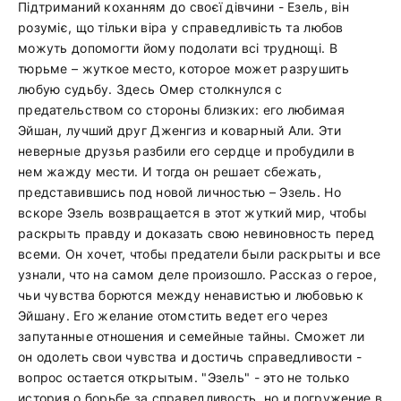
Підтриманий коханням до своєї дівчини - Езель, він
розуміє, що тільки віра у справедливість та любов
можуть допомогти йому подолати всі труднощі. В
тюрьме – жуткое место, которое может разрушить
любую судьбу. Здесь Омер столкнулся с
предательством со стороны близких: его любимая
Эйшан, лучший друг Дженгиз и коварный Али. Эти
неверные друзья разбили его сердце и пробудили в
нем жажду мести. И тогда он решает сбежать,
представившись под новой личностью – Эзель. Но
вскоре Эзель возвращается в этот жуткий мир, чтобы
раскрыть правду и доказать свою невиновность перед
всеми. Он хочет, чтобы предатели были раскрыты и все
узнали, что на самом деле произошло. Рассказ о герое,
чьи чувства борются между ненавистью и любовью к
Эйшану. Его желание отомстить ведет его через
запутанные отношения и семейные тайны. Сможет ли
он одолеть свои чувства и достичь справедливости -
вопрос остается открытым. "Эзель" - это не только
история о борьбе за справедливость, но и погружение в