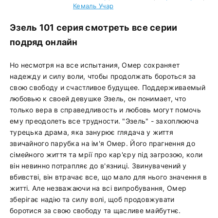
Кемаль Учар
Эзель 101 серия смотреть все серии
подряд онлайн
Но несмотря на все испытания, Омер сохраняет
надежду и силу воли, чтобы продолжать бороться за
свою свободу и счастливое будущее. Поддерживаемый
любовью к своей девушке Эзель, он понимает, что
только вера в справедливость и любовь могут помочь
ему преодолеть все трудности. "Эзель" - захоплююча
турецька драма, яка занурює глядача у життя
звичайного парубка на ім'я Омер. Його прагнення до
сімейного життя та мрії про кар'єру під загрозою, коли
він невинно потрапляє до в'язниці. Звинувачений у
вбивстві, він втрачає все, що мало для нього значення в
житті. Але незважаючи на всі випробування, Омер
зберігає надію та силу волі, щоб продовжувати
боротися за свою свободу та щасливе майбутнє.