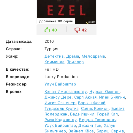
Добавлена 101 серия
40
42
Дата выхода:
2010
Страна:
Турция
Жанр:
Детектив
,
Драма
,
Мелодрама
,
Криминал
,
Триллер
В качестве:
Full HD
В переводе:
Lucky Production
Режиссер:
Улуч Байрактар
В ролях:
Кенан Имирзалыоглу
,
Нурхан Озенен
,
Джансу Дере
,
Сарп Аккая
,
Ипек Билгин
,
Йигит Озшенер
,
Барыш Фалай
,
Тунджель Куртиз
,
Салих Кэлион
,
Баязит
Гюлерджан
,
Бадэ Ишчил
,
Гюрай Кип
,
Рыза Коджаоглу
,
Беррак Тюзюнатач
,
Уфук Байрактар
,
Джахит Гок
,
Халук
Бильгинер
,
Зейнеп Кёсе
,
Бариш Серма
,