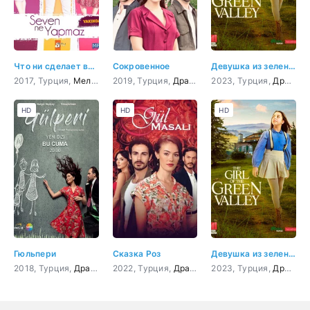
Что ни сделает влюбленный
Сокровенное
Девушка из зеленой долины 12 серия
2017, Турция,
Мелодрама
2019, Турция,
,
Комедия
Драма
2023, Турция,
Драма
HD
HD
HD
Гюльпери
Сказка Роз
Девушка из зеленой долины 5 серия
2018, Турция,
Драма
2022, Турция,
Драма
2023, Турция,
Драма