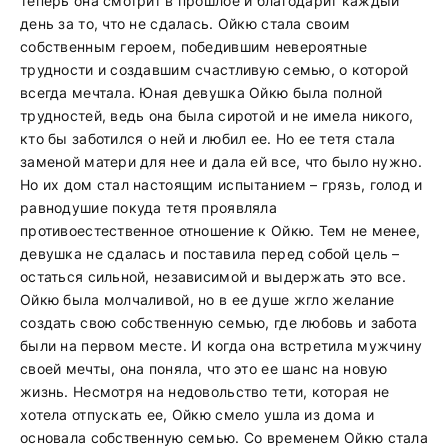
теперь она смотрит в прошлое и благодарит каждый
день за то, что не сдалась. Ойкю стала своим
собственным героем, победившим невероятные
трудности и создавшим счастливую семью, о которой
всегда мечтала. Юная девушка Ойкю была полной
трудностей, ведь она была сиротой и не имела никого,
кто бы заботился о ней и любил ее. Но ее тетя стала
заменой матери для нее и дала ей все, что было нужно.
Но их дом стал настоящим испытанием – грязь, голод и
равнодушие покуда тетя проявляла
противоестественное отношение к Ойкю. Тем не менее,
девушка не сдалась и поставила перед собой цель –
остаться сильной, независимой и выдержать это все.
Ойкю была молчаливой, но в ее душе жгло желание
создать свою собственную семью, где любовь и забота
были на первом месте. И когда она встретила мужчину
своей мечты, она поняла, что это ее шанс на новую
жизнь. Несмотря на недовольство тети, которая не
хотела отпускать ее, Ойкю смело ушла из дома и
основала собственную семью. Со временем Ойкю стала