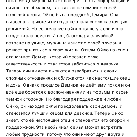
отца. Но Демир не может поверить в эту информацию и
считает ее обманом, так как он не помнит о своей
прошлой жизни. Ойкю была посадкой Демира. Она
выросла в приюте и никогда не знала своих настоящих
родителей. Но ее желание найти отца не угасло и она
продолжала поиски. И вот, благодаря случайной
встрече на улице, мужчина узнает о своей дочери и
решает принять ее в свою жизнь. Отцом Ойкю наконец
становится Демир, который осознал свою
ответственность и стал готов заботиться о девочке.
Теперь они вместе пытаются разобраться в своих
сложных отношениях и сближаются как настоящие отец
и дочь. Однако прошлое Демира не даёт ему покоя и он
всё еще борется с воспоминаниями из тюрьмы и своей
тёмной стороной. Но благодаря поддержке и любви
Ойкю, он находит силы преодолевать свои демоны и
становится лучшим отцом для девочки. Теперь Ойкю
знает, кто её настоящий отец и становится его опорой и
поддержкой. Эта необычная семья может встретить
любые трудности, потому что они имеют друг друга и