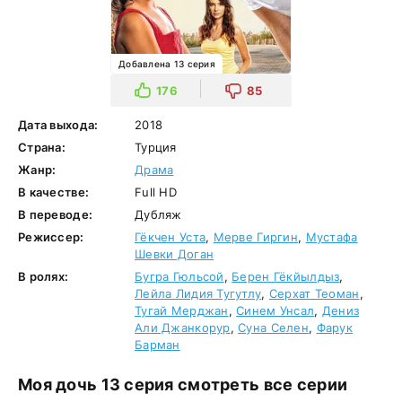
Добавлена 13 серия
176
85
Дата выхода:
2018
Страна:
Турция
Жанр:
Драма
В качестве:
Full HD
В переводе:
Дубляж
Режиссер:
Гёкчен Уста
,
Мерве Гиргин
,
Мустафа
Шевки Доган
В ролях:
Бугра Гюльсой
,
Берен Гёкйылдыз
,
Лейла Лидия Тугутлу
,
Серхат Теоман
,
Тугай Мерджан
,
Синем Унсал
,
Дениз
Али Джанкорур
,
Суна Селен
,
Фарук
Барман
Моя дочь 13 серия смотреть все серии