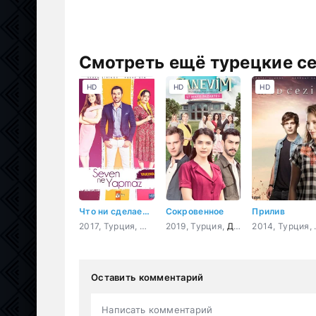
Смотреть ещё турецкие с
HD
HD
HD
Что ни сделает влюбленный
Сокровенное
Прилив
2017, Турция,
Мелодрама
2019, Турция,
,
Комедия
Драма
201
Оставить комментарий
Написать комментарий