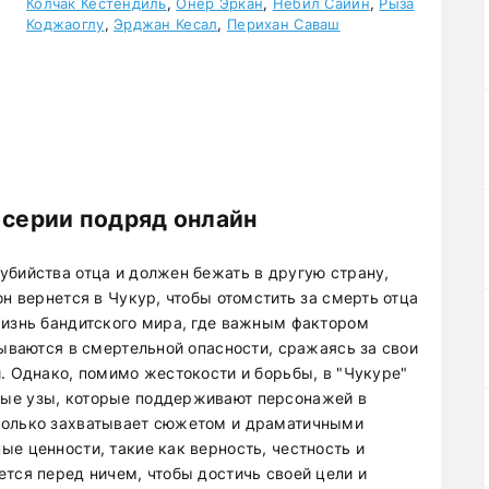
Колчак Кёстендиль
,
Онер Эркан
,
Небил Сайин
,
Рыза
Коджаоглу
,
Эрджан Кесал
,
Перихан Саваш
 серии подряд онлайн
убийства отца и должен бежать в другую страну,
он вернется в Чукур, чтобы отомстить за смерть отца
жизнь бандитского мира, где важным фактором
зываются в смертельной опасности, сражаясь за свои
. Однако, помимо жестокости и борьбы, в "Чукуре"
ые узы, которые поддерживают персонажей в
только захватывает сюжетом и драматичными
е ценности, такие как верность, честность и
ется перед ничем, чтобы достичь своей цели и