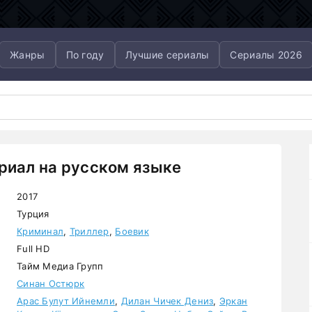
Жанры
По году
Лучшие сериалы
Сериалы 2026
риал на русском языке
2017
Турция
Криминал
,
Триллер
,
Боевик
Full HD
Тайм Медиа Групп
Синан Остюрк
Арас Булут Ийнемли
,
Дилан Чичек Дениз
,
Эркан