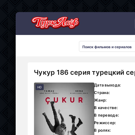
Сериалы 2026
Чукур 186 серия турецкий се
Дата выхода:
HD
Страна:
Жанр:
В качестве:
В переводе:
Режиссер:
В ролях: