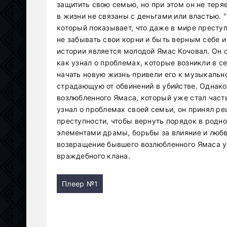
защитить свою семью, но при этом он не теря
в жизни не связаны с деньгами или властью. 
который показывает, что даже в мире преступ
не забывать свои корни и быть верным себе 
истории является молодой Ямас Кочовал. Он о
как узнал о проблемах, которые возникли в 
начать новую жизнь привели его к музыкально
страдающую от обвинений в убийстве. Однак
возлюбленного Ямаcа, который уже стал част
узнал о проблемах своей семьи, он принял ре
преступности, чтобы вернуть порядок в родн
элементами драмы, борьбы за влияние и любв
возвращение бывшего возлюбленного Ямаcа у
враждебного клана.
Плеер №1