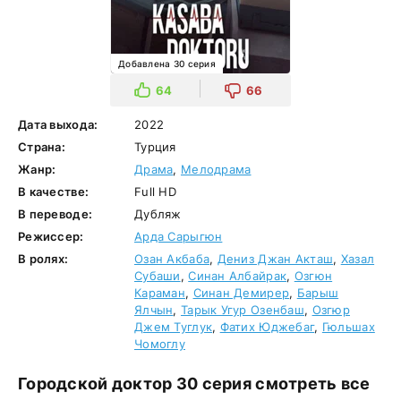
Добавлена 30 серия
64
66
Дата выхода:
2022
Страна:
Турция
Жанр:
Драма
,
Мелодрама
В качестве:
Full HD
В переводе:
Дубляж
Режиссер:
Арда Сарыгюн
В ролях:
Озан Акбаба
,
Дениз Джан Акташ
,
Хазал
Субаши
,
Синан Албайрак
,
Озгюн
Караман
,
Синан Демирер
,
Барыш
Ялчын
,
Тарык Угур Озенбаш
,
Озгюр
Джем Туглук
,
Фатих Юджебаг
,
Гюльшах
Чомоглу
Городской доктор 30 серия смотреть все