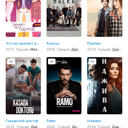
Что ни сделает влюбленный
Кольцо
Прилив
2017, Турция,
Мелодрама
2019, Турция,
,
Комедия
Драма
,
криминал
2014, Турция,
,
Боевик
Драма
,
Дете
,
HD
HD
HD
Городской доктор
Рамо
Нажива
2022, Турция,
Драма
,
Мелодрама
2020, Турция,
Драма
,
Боевик
2019, Турция,
,
Криминал
Драма