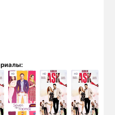
ериалы:
HD
HD
HD