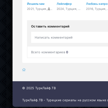
Йешильчам
Лейлифер
2021, Турция,
Драма
,
Мелодрама
,
История
2024, Турция,
Драма
,
Мелодрама
2016
Оставить комментарий
Написать комментарий
Всего комментариев
0
© 2025 ТуркЛайф.ТВ
ТуркЛайф.ТВ - Турецкие сериалы на русском языке