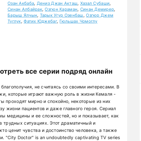
Озан Акбаба
,
Дениз Джан Акташ
,
Хазал Субаши
,
Синан Албайрак
,
Озгюн Караман
,
Синан Демирер
,
Барыш Ялчын
,
Тарык Угур Озенбаш
,
Озгюр Джем
Туглук
,
Фатих Юджебаг
,
Гюльшах Чомоглу
отреть все серии подряд онлайн
 благополучия, не считаясь со своими интересами. В
и, которые играют важную роль в жизни Кемаля -
ты проходят мирно и спокойно, некоторые из них
зу жизни пациентов и даже главного героя. Сериал
мы медицины и ее сложностей, но и показывает, как
 трудных ситуациях. Этот драматичный и
кто ценит чувства и достоинство человека, а также
"City Doctor" is an undoubtedly captivating TV series