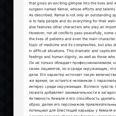
that gives an exciting glimpse into the lives and
surgeon named Kemal, whose efforts and talents ea
As described, Kemal is not only an outstanding sp
is to help people and do everything for their well
also features other characters who play an importa
However, not all conflicts pass peacefully, so
the lives of patients and even the main character
topic of medicine and its complexities, but also
in difficult situations. This dramatic and captivat
feelings and human dignity, as well as those who 
Он не только обладает профессионализмом, н
своих пациентов, но и среди окружающих, чт
дела. Его характер источает такую величеств
же время, он остается человеком с параллел
интерес среди окружающих. Всплеск чувств,
сюжета добавляет занимательности и загадочн
Активность Кемаля и его способность уделить
образ, делая его персонажом привлекательны
потенциал для блестящей карьеры у Кемаля и 