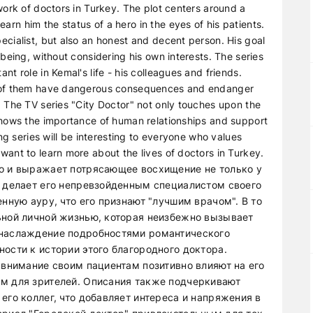
 work of doctors in Turkey. The plot centers around a
rn him the status of a hero in the eyes of his patients.
ecialist, but also an honest and decent person. His goal
-being, without considering his own interests. The series
nt role in Kemal's life - his colleagues and friends.
me of them have dangerous consequences and endanger
. The TV series "City Doctor" not only touches upon the
 shows the importance of human relationships and support
ing series will be interesting to everyone who values
want to learn more about the lives of doctors in Turkey.
о и выражает потрясающее восхищение не только у
о делает его непревзойденным специалистом своего
енную ауру, что его признают "лучшим врачом". В то
ьной личной жизнью, которая неизбежно вызывает
 наслаждение подробностями романтического
ости к истории этого благородного доктора.
 внимание своим пациентам позитивно влияют на его
м для зрителей. Описания также подчеркивают
его коллег, что добавляет интереса и напряжения в