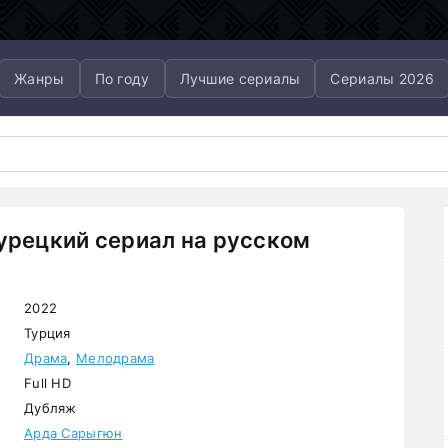
Жанры
По году
Лучшие сериалы
Сериалы 2026
урецкий сериал на русском
2022
Турция
Драма
,
Мелодрама
Full HD
Дубляж
Арда Сарыгюн