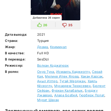
Добавлена 26 серия
26
35
Дата выхода:
2021
Страна:
Турция
Жанр:
Драма
,
Криминал
В качестве:
Full HD
В переводе:
SesDizi
Режиссер:
Волкан Коджатюрк
В ролях:
Онур Туна
,
Исмаиль Хаджиоглу
,
Серай
Кая
,
Мелике Ипек Ялова
,
Хакан Карсак
,
Аныл Илтер
,
Тугай Мерджан
,
Хаяль
Кёсеоглу
,
Мухаррем Тюрксевен
,
Бюлент
Сейран
,
Фуркан Калабалык
,
Бурджу
Джаврар
,
Алара Бозбей
,
Гюрберк Полат
,
Мурат Шахан
Заключенный смотреть все серии подряд