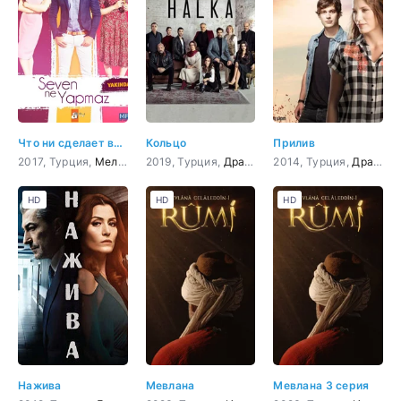
Что ни сделает влюбленный
Кольцо
Прилив
2017, Турция,
Мелодрама
2019, Турция,
,
Комедия
Драма
,
криминал
2014, Турция,
,
Боевик
Драма
,
Дете
,
HD
HD
HD
Нажива
Мевлана
Мевлана 3 серия