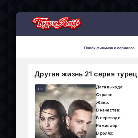
Сериалы 2026
Другая жизнь 21 серия турец
Дата выхода:
HD
Страна:
Жанр:
В качестве:
В переводе:
Режиссер:
В ролях: