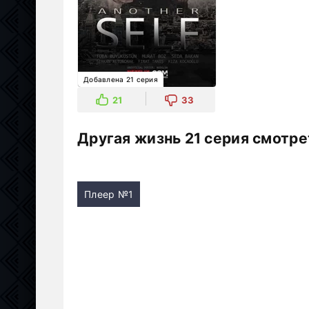
Добавлена 21 серия
21
33
Другая жизнь 21 серия смотре
Плеер №1