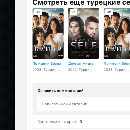
Смотреть ещё турецкие с
HD
HD
HD
По имени Весна
Другая жизнь
2023, Турция,
Драма
,
Мелодрама
2022, Турция,
Драма
,
Мелодрама
20
Оставить комментарий
Написать комментарий
Всего комментариев
0