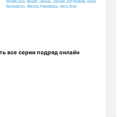
Мурат Боз
,
Фырат Таныш
,
Серкан Алтунорак
,
Рыза
Коджаоглу
,
Фюсун Дэмирэль
,
Умут Курт
ть все серии подряд онлайн