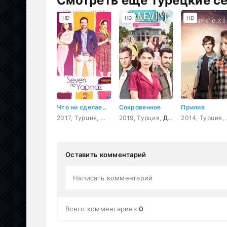
Смотреть ещё турецкие с
HD
HD
HD
Что ни сделает влюбленный
Сокровенное
Прилив
2017, Турция,
Мелодрама
2019, Турция,
,
Комедия
Драма
201
Оставить комментарий
Написать комментарий
Всего комментариев
0