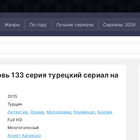
Жанры
По году
Лучшие сериалы
Сериалы 2026
вь 133 серия турецкий сериал на
2015
Турция
Детектив
,
Драма
,
Мелодрама
,
Криминал
,
Боевик
Full HD
Многоголосый
Ахмет Катиксиз