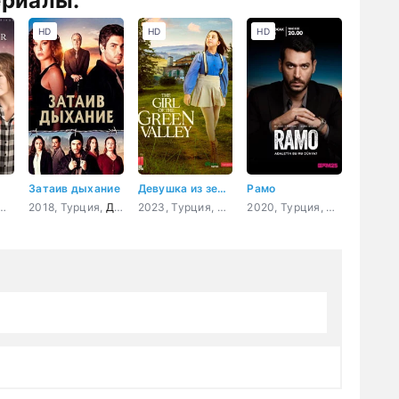
ериалы:
HD
HD
HD
Затаив дыхание
Девушка из зеленой долины 12 серия
Рамо
4, Турция,
Драма
2018, Турция,
,
Мелодрама
,
Драма
Комедия
,
криминал
,
Боевик
2023, Турция,
Драма
,
Приключения
2020, Турция,
Драма
,
Боев