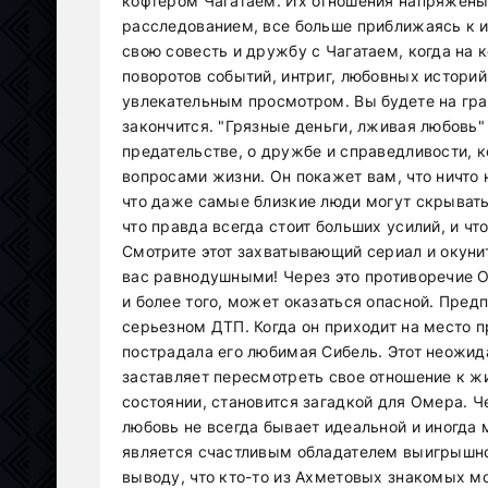
кофтером Чагатаем. Их отношения напряжены
расследованием, все больше приближаясь к и
свою совесть и дружбу с Чагатаем, когда на 
поворотов событий, интриг, любовных истори
увлекательным просмотром. Вы будете на гран
закончится. "Грязные деньги, лживая любовь" 
предательстве, о дружбе и справедливости, 
вопросами жизни. Он покажет вам, что ничто 
что даже самые близкие люди могут скрывать
что правда всегда стоит больших усилий, и ч
Смотрите этот захватывающий сериал и окунит
вас равнодушными! Через это противоречие О
и более того, может оказаться опасной. Пред
серьезном ДТП. Когда он приходит на место п
пострадала его любимая Сибель. Этот неожид
заставляет пересмотреть свое отношение к жи
состоянии, становится загадкой для Омера. Ч
любовь не всегда бывает идеальной и иногда 
является счастливым обладателем выигрышно
выводу, что кто-то из Ахметовых знакомых мо