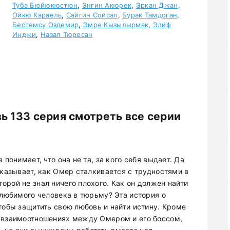
Туба Бюйюкюстюн
,
Энгин Акюрек
,
Эркан Джан
,
Ойкю Караель
,
Сайгин Сойсал
,
Бурак Тамдоган
,
Бестемсу Оздемир
,
Эмре Кызылырмак
,
Элиф
Инджи
,
Назал Тюресан
ь 133 серия смотреть все серии
 понимает, что она не та, за кого себя выдает. Да
оказывает, как Омер сталкивается с трудностями в
рой не знал ничего плохого. Как он должен найти
 любимого человека в тюрьму? Эта история о
тобы защитить свою любовь и найти истину. Кроме
х взаимоотношениях между Омером и его боссом,