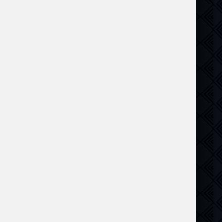
ик
,
Криминал