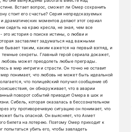
, но они вынуждены работать вместе над
стине. Встает вопрос, сможет ли Омер сохранить
кону стоит его счастье? Серия непредсказуемых
й и драматических моментов делают этот сериал
и сидеть на краю кресла, не зная, чем все
- это история о поиске истины, о любви и
которая заставляет задуматься над важными
не бывает таким, каким кажется на первый взгляд, и
 темные секреты. Главный герой сериала докажет,
то любовь может преодолеть любые преграды.
есь в мир интриги и страсти. Он точно не оставит
мер понимает, что любовь не может быть идеальной
полагается, что полицейский получил сообщение об
роисшествия, он обнаруживает, что в аварии
анный поворот событий приводит Омера в шок и
зни. Сибель, которая оказалась в бессознательном
ерез эту противоречивую ситуацию он понимает, что
может быть опасной. Он выясняет, что Ахмет
го билета на лотерею. Поэтому Омер приходит к
г попытаться убить его, чтобы завладеть