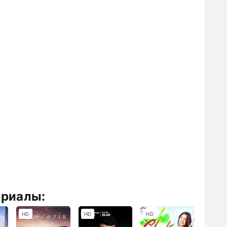
ериалы:
HD
HD
HD