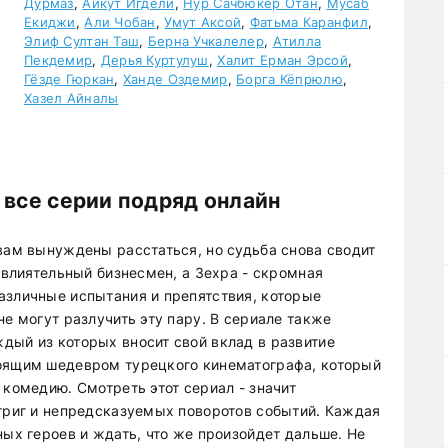
Дурмаз
,
Айкут Игдели
,
Нур Сачбюкер Отан
,
Мусаб
Екиджи
,
Али Чобан
,
Умут Аксой
,
Фатьма Каранфил
,
Элиф Султан Таш
,
Берна Учкалелер
,
Атилла
Пекдемир
,
Дерья Куртулуш
,
Халит Ерман Эрсой
,
Гёзде Гюркан
,
Ханде Оздемир
,
Борга Кёпрюлю
,
Хазел Айналы
 все серии подряд онлайн
твам вынуждены расстаться, но судьба снова сводит
и влиятельный бизнесмен, а Зехра - скромная
азличные испытания и препятствия, которые
не могут разлучить эту пару. В сериале также
дый из которых вносит свой вклад в развитие
тоящим шедевром турецкого кинематографа, который
 комедию. Смотреть этот сериал - значит
нтриг и непредсказуемых поворотов событий. Каждая
ных героев и ждать, что же произойдет дальше. Не