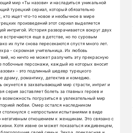
ющий мир «Ты назови» и насладиться уникальной
ющий турецкий сериал, который обязательно
, кто ищет что-то новое и необычное в мире
урецких произведений этот сериал выделяется
й интригой. История разворачивается вокруг двух
е встречаются еще в детстве, но по суровым
ко их пути снова пересекаются спустя много лет.
ехра - скромная учительница. Их любовь
вий, но ничто не может разлучить эту прекрасную
е побочные персонажи, каждый из которых вносит
назови» - это подлинный шедевр турецкого
бе драму, романтику, детектив и комедию.
ь окунется в захватывающий мир страсти, интриг и
я серия заставляет болеть за главных героев и
те возможность погрузиться в увлекательный мир
сторией любви. Омер остался наследником
 и столкнулся с непростыми испытаниями в виде
о негативным отношением к женщинам. Это связано с
изни. Хотя извне он может показаться иждивенцем,
 благополучия своей семьи. Зехра, прекрасная и