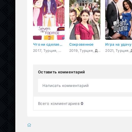
Что ни сделает влюбленный
Сокровенное
Игра на удачу
2017, Турция,
Мелодрама
2019, Турция,
,
Комедия
Драма
2021, Турция,
Др
Оставить комментарий
Написать комментарий
Всего комментариев
0