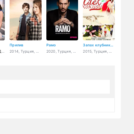
Прилив
Рамо
Запах клубники 35 серия
ама
,
Мелодрама
,
2014, Турция,
Драма
Комедия
,
Мелодрама
,
2020, Турция,
Драма
Комедия
,
Боевик
,
Криминал
2015, Турция,
Мелодрама
,