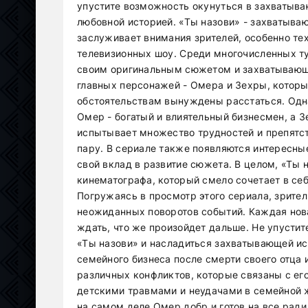
упустите возможность окунуться в захватыва
любовной историей. «Ты назови» - захватыва
заслуживает внимания зрителей, особенно тех
телевизионных шоу. Среди многочисленных т
своим оригинальным сюжетом и захватывающе
главных персонажей - Омера и Зехры, которы
обстоятельствам вынуждены расстаться. Одна
Омер - богатый и влиятельный бизнесмен, а З
испытывает множество трудностей и препятст
пару. В сериале также появляются интересны
свой вклад в развитие сюжета. В целом, «Ты 
кинематографа, который смело сочетает в се
Погружаясь в просмотр этого сериала, зрител
неожиданных поворотов событий. Каждая нова
ждать, что же произойдет дальше. Не упусти
«Ты назови» и насладиться захватывающей и
семейного бизнеса после смерти своего отца
различных конфликтов, которые связаны с ег
детскими травмами и неудачами в семейной ж
на самом деле Омер добр и готов на все ради