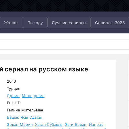
Жанры
По году
Лучшие сериалы
Сериалы 2026
й сериал на русском языке
2016
Турция
Драма
,
Мелодрама
Full HD
Галина Мительман
Башак Ясы Одасы
Эркан Мерич
,
Хазал Субашы
,
Эзги Баран
,
Йапрак