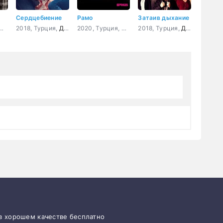
Сердцебиение
Рамо
Затаив дыхание
4, Турция,
Драма
2018, Турция,
,
Мелодрама
,
Драма
Комедия
,
Мелодрама
2020, Турция,
Драма
2018, Турция,
,
Боевик
,
Криминал
Драма
,
крим
 в хорошем качестве бесплатно