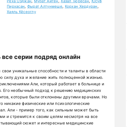
Реха Озджан
,
Мурат Айген
,
Хазал Тюресан
,
Юсуф
Пирхасан
,
Фырат Алтунмеше
,
Корхан Хердуран
,
Хаяль Кёсеоглу
 все серии подряд онлайн
м свои уникальные способности и таланты в области
ю силу духа и желание жить полноценной жизнью.
риключениями Али, который работает в больнице и
. Его необычный подход к решению медицинских
нтов, которые были отклонены другими врачами. Но
 что никакие физические или психологические
ал. Али - пример того, как сильным может быть
ями и стремится к своим целям несмотря на все
хватывающий сюжет и интересные медицинские