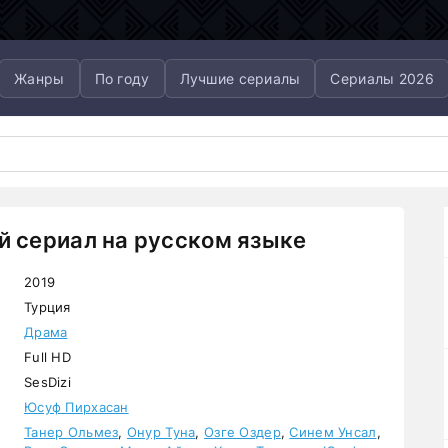
Жанры
По году
Лучшие сериалы
Сериалы 2026
й сериал на русском языке
2019
Турция
Драма
Full HD
SesDizi
Юсуф Пирхасан
Танер Ольмез
,
Онур Туна
,
Озге Оздер
,
Синем Унсал
,