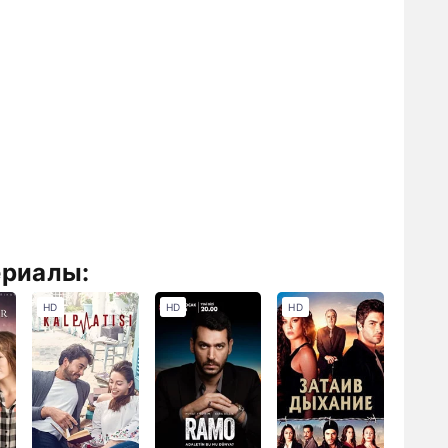
ериалы:
HD
HD
HD