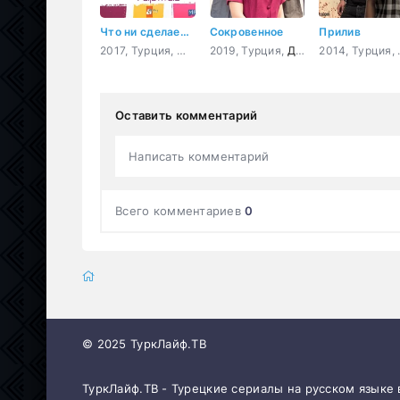
Что ни сделает влюбленный
Сокровенное
Прилив
2017, Турция,
Мелодрама
2019, Турция,
,
Комедия
Драма
201
Оставить комментарий
Написать комментарий
Всего комментариев
0
© 2025 ТуркЛайф.ТВ
ТуркЛайф.ТВ - Турецкие сериалы на русском языке