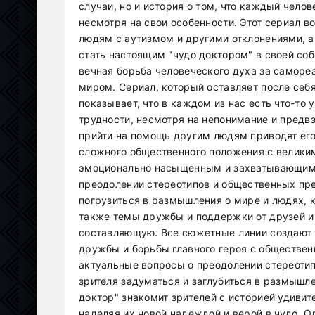
случаи, но и история о том, что каждый чело
несмотря на свои особенности. Этот сериал в
людям с аутизмом и другими отклонениями, а
стать настоящим "чудо доктором" в своей собс
вечная борьба человеческого духа за саморе
миром. Сериал, который оставляет после себ
показывает, что в каждом из нас есть что-то 
трудности, несмотря на непонимание и предвз
прийти на помощь другим людям приводят его
сложного общественного положения с велик
эмоционально насыщенным и захватывающим.
преодолении стереотипов и общественных пре
погрузиться в размышления о мире и людях, 
также темы дружбы и поддержки от друзей и 
составляющую. Все сюжетные линии создают 
дружбы и борьбы главного героя с обществе
актуальные вопросы о преодолении стереоти
зрителя задуматься и заглубиться в размышле
доктор" знакомит зрителей с историей удивит
наделяя их новой надеждой и верой в чудо. О