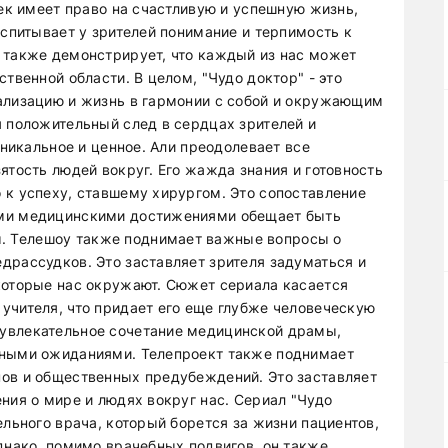
век имеет право на счастливую и успешную жизнь,
оспитывает у зрителей понимание и терпимость к
 также демонстрирует, что каждый из нас может
твенной области. В целом, "Чудо доктор" - это
ализацию и жизнь в гармонии с собой и окружающим
я положительный след в сердцах зрителей и
уникальное и ценное. Али преодолевает все
ятость людей вокруг. Его жажда знания и готовность
 к успеху, ставшему хирургом. Это сопоставление
ими медицинскими достижениями обещает быть
 Телешоу также поднимает важные вопросы о
драссудков. Это заставляет зрителя задуматься и
которые нас окружают. Сюжет сериала касается
учителя, что придает его еще глубже человеческую
увлекательное сочетание медицинской драмы,
нными ожиданиями. Телепроект также поднимает
пов и общественных предубеждений. Это заставляет
ния о мире и людях вокруг нас. Сериал "Чудо
ельного врача, который борется за жизни пациентов,
днако, помимо врачебных подвигов, он также