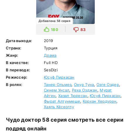
Добавлена 58 серия
180
83
Дата выхода:
2019
Страна:
Турция
Жанр:
Драма
В качестве:
Full HD
В переводе:
SesDizi
Режиссер:
Юсуф Пирхасан
В ролях:
Танер Ольмез
,
Онур Туна
,
Озге Оздер
,
Синем Унсал
,
Реха Озджан
,
Мурат
Айген
,
Хазал Тюресан
,
Юсуф Пирхасан
,
Фырат Алтунмеше
,
Корхан Хердуран
,
Хаяль Кёсеоглу
Чудо доктор 58 серия смотреть все серии
подряд онлайн