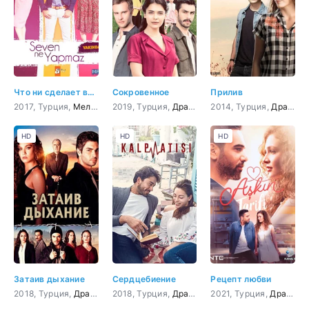
Что ни сделает влюбленный
Сокровенное
Прилив
2017, Турция,
Мелодрама
2019, Турция,
,
Комедия
Драма
2014, Турция,
Драма
,
HD
HD
HD
Затаив дыхание
Сердцебиение
Рецепт любви
2018, Турция,
Драма
,
криминал
2018, Турция,
,
Боевик
Драма
,
Приключения
,
Мелодрама
2021, Турция,
Драма
,
М