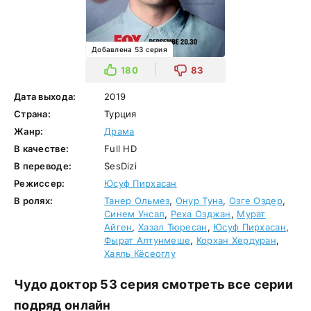
Добавлена 53 серия
180
83
Дата выхода:
2019
Страна:
Турция
Жанр:
Драма
В качестве:
Full HD
В переводе:
SesDizi
Режиссер:
Юсуф Пирхасан
В ролях:
Танер Ольмез
,
Онур Туна
,
Озге Оздер
,
Синем Унсал
,
Реха Озджан
,
Мурат
Айген
,
Хазал Тюресан
,
Юсуф Пирхасан
,
Фырат Алтунмеше
,
Корхан Хердуран
,
Хаяль Кёсеоглу
Чудо доктор 53 серия смотреть все серии
подряд онлайн