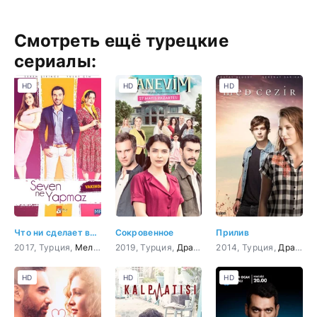
Смотреть ещё турецкие
сериалы:
HD
HD
HD
Что ни сделает влюбленный
Сокровенное
Прилив
2017, Турция,
Мелодрама
2019, Турция,
,
Комедия
Драма
2014, Турция,
Драма
,
HD
HD
HD