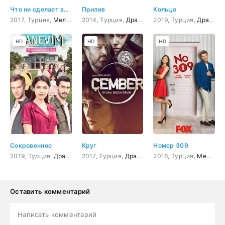
Что ни сделает влюбленный
Прилив
Кольцо
2017, Турция,
Мелодрама
2014, Турция,
,
Комедия
Драма
,
Мелодрама
2019, Турция,
,
Комедия
Драма
,
к
HD
HD
HD
Сокровенное
Круг
Номер 309
2019, Турция,
Драма
2017, Турция,
Драма
,
криминал
2016, Турция,
,
Боевик
Мелодрама
Оставить комментарий
Написать комментарий