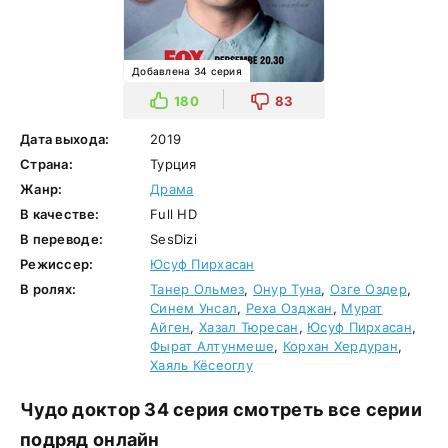
Добавлена 34 серия
180
83
Дата выхода:
2019
Страна:
Турция
Жанр:
Драма
В качестве:
Full HD
В переводе:
SesDizi
Режиссер:
Юсуф Пирхасан
В ролях:
Танер Ольмез
,
Онур Туна
,
Озге Оздер
,
Синем Унсал
,
Реха Озджан
,
Мурат
Айген
,
Хазал Тюресан
,
Юсуф Пирхасан
,
Фырат Алтунмеше
,
Корхан Хердуран
,
Хаяль Кёсеоглу
Чудо доктор 34 серия смотреть все серии
подряд онлайн