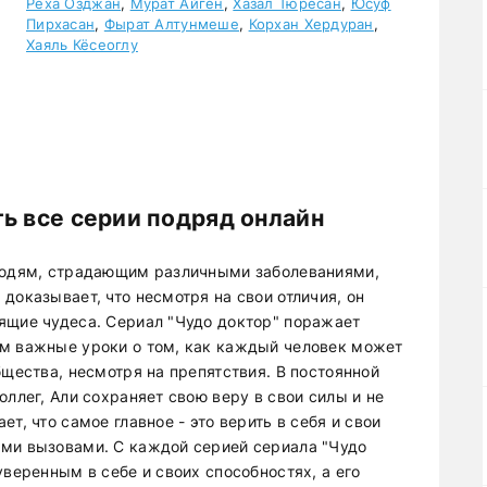
Реха Озджан
,
Мурат Айген
,
Хазал Тюресан
,
Юсуф
Пирхасан
,
Фырат Алтунмеше
,
Корхан Хердуран
,
Хаяль Кёсеоглу
ь все серии подряд онлайн
 людям, страдающим различными заболеваниями,
доказывает, что несмотря на свои отличия, он
ящие чудеса. Сериал "Чудо доктор" поражает
ям важные уроки о том, как каждый человек может
бщества, несмотря на препятствия. В постоянной
оллег, Али сохраняет свою веру в свои силы и не
т, что самое главное - это верить в себя и свои
ыми вызовами. С каждой серией сериала "Чудо
уверенным в себе и своих способностях, а его