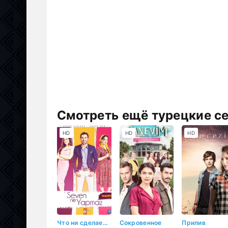
Смотреть ещё турецкие с
HD
HD
HD
Что ни сделает влюбленный
Сокровенное
Прилив