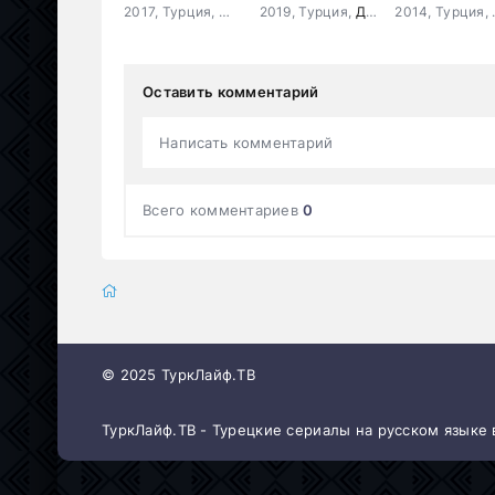
2017, Турция,
Мелодрама
2019, Турция,
,
Комедия
Драма
201
Оставить комментарий
Написать комментарий
Всего комментариев
0
© 2025 ТуркЛайф.ТВ
ТуркЛайф.ТВ - Турецкие сериалы на русском языке