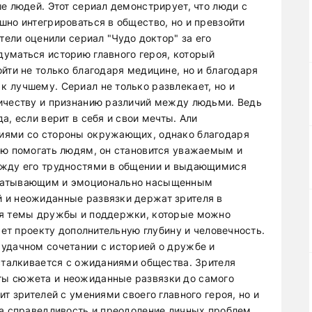
е людей. Этот сериал демонстрирует, что люди с
шно интегрироваться в общество, но и превзойти
тели оценили сериал "Чудо доктор" за его
уматься историю главного героя, который
йти не только благодаря медицине, но и благодаря
 лучшему. Сериал не только развлекает, но и
ичеству и признанию различий между людьми. Ведь
а, если верит в себя и свои мечты. Али
иями со стороны окружающих, однако благодаря
ию помогать людям, он становится уважаемым и
ежду его трудностями в общении и выдающимися
хватывающим и эмоционально насыщенным
 и неожиданные развязки держат зрителя в
ся темы дружбы и поддержки, которые можно
ает проекту дополнительную глубину и человечность.
удачном сочетании с историей о дружбе и
 сталкивается с ожиданиями общества. Зрителя
ы сюжета и неожиданные развязки до самого
т зрителей с умениями своего главного героя, но и
за справедливость и преодоление личных проблем.