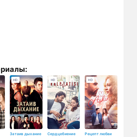
ериалы:
HD
HD
HD
Затаив дыхание
Сердцебиение
Рецепт любви