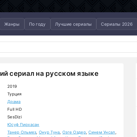
Жанры
По году
Лучшие сериалы
Сериалы 2026
ий сериал на русском языке
2019
Турция
Драма
Full HD
SesDizi
Юсуф Пирхасан
Танер Ольмез
,
Онур Туна
,
Озге Оздер
,
Синем Унсал
,