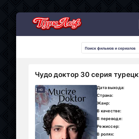
Сериалы 2026
Чудо доктор 30 серия турецк
Дата выхода:
HD
Страна:
Жанр:
В качестве:
В переводе:
Режиссер:
В ролях: