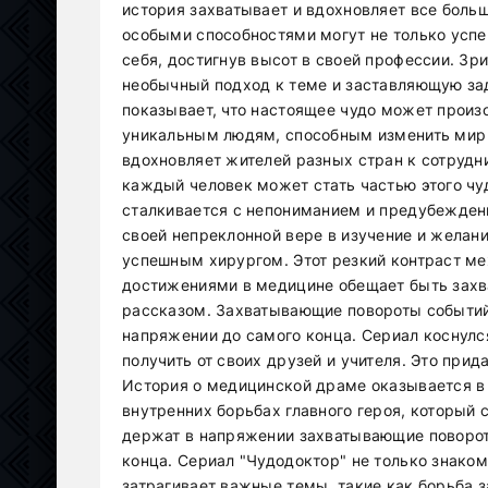
история захватывает и вдохновляет все больш
особыми способностями могут не только успе
себя, достигнув высот в своей профессии. Зри
необычный подход к теме и заставляющую зад
показывает, что настоящее чудо может произо
уникальным людям, способным изменить мир к
вдохновляет жителей разных стран к сотрудн
каждый человек может стать частью этого чуд
сталкивается с непониманием и предубежден
своей непреклонной вере в изучение и желан
успешным хирургом. Этот резкий контраст м
достижениями в медицине обещает быть за
рассказом. Захватывающие повороты событий
напряжении до самого конца. Сериал коснул
получить от своих друзей и учителя. Это прид
История о медицинской драме оказывается в 
внутренних борьбах главного героя, который
держат в напряжении захватывающие поворот
конца. Сериал "Чудодоктор" не только знакоми
затрагивает важные темы, такие как борьба 