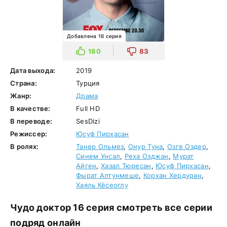
Добавлена 16 серия
180
83
Дата выхода:
2019
Страна:
Турция
Жанр:
Драма
В качестве:
Full HD
В переводе:
SesDizi
Режиссер:
Юсуф Пирхасан
В ролях:
Танер Ольмез
,
Онур Туна
,
Озге Оздер
,
Синем Унсал
,
Реха Озджан
,
Мурат
Айген
,
Хазал Тюресан
,
Юсуф Пирхасан
,
Фырат Алтунмеше
,
Корхан Хердуран
,
Хаяль Кёсеоглу
Чудо доктор 16 серия смотреть все серии
подряд онлайн