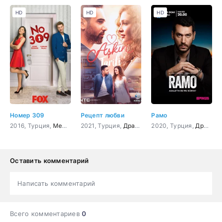
HD
HD
HD
Номер 309
Рецепт любви
Рамо
2016, Турция,
Мелодрама
2021, Турция,
,
Комедия
Драма
,
Мелодрама
2020, Турция,
Драма
,
Оставить комментарий
Написать комментарий
Всего комментариев
0