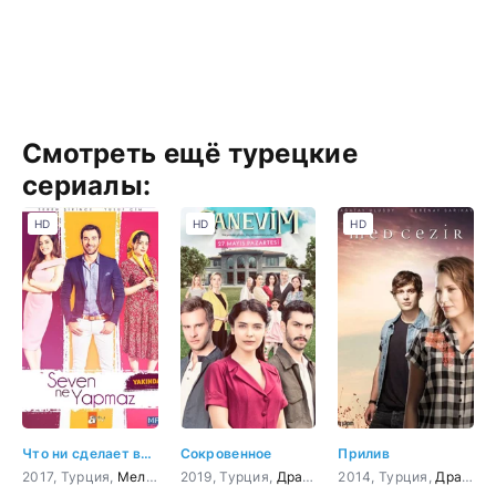
Смотреть ещё турецкие
сериалы:
HD
HD
HD
Что ни сделает влюбленный
Сокровенное
Прилив
2017, Турция,
Мелодрама
2019, Турция,
,
Комедия
Драма
2014, Турция,
Драма
,