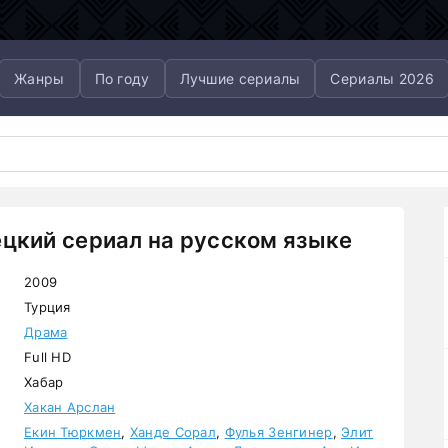
Жанры
По году
Лучшие сериалы
Сериалы 2026
ецкий сериал на русском языке
2009
Турция
Драма
Full HD
Хабар
Хакан Арслан
Екин Тюркмен
,
Ханде Сорал
,
Фулья Зенгинер
,
Элит