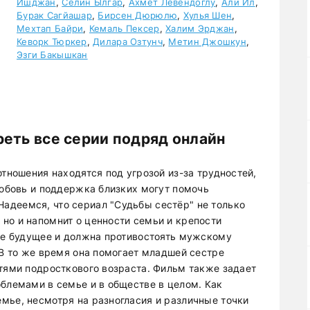
Ишджан
,
Селин Ылгар
,
Ахмет Левендоглу
,
Али Ил
,
Бурак Сагйашар
,
Бирсен Дюрюлю
,
Хулья Шен
,
Мехтап Байри
,
Кемаль Пексер
,
Халим Эрджан
,
Кеворк Тюркер
,
Дилара Озтунч
,
Метин Джошкун
,
Эзги Бакышкан
реть все серии подряд онлайн
отношения находятся под угрозой из-за трудностей,
любовь и поддержка близких могут помочь
адеемся, что сериал "Судьбы сестёр" не только
но и напомнит о ценности семьи и крепости
вое будущее и должна противостоять мужскому
 В то же время она помогает младшей сестре
стями подросткового возраста. Фильм также задает
облемами в семье и в обществе в целом. Как
мье, несмотря на разногласия и различные точки