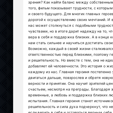
зрения? Как найти баланс между собственны
того, фильм показывает трудности, с котор
и своего будущего. Для многих главных геро
дорогой к осуществлению своих мечтаний. И в
нас может столкнуться с подобными труднос
чувствами, но в итоге дарит надежду на то, 
вера в себя и поддержка близких. А в конце
нам стать сильнее и научиться достигать сво
Возможно, каждый в своей жизни сталкивалс
ответственностью перед близкими, поэтому г
и решительность. Но вместе с тем, она не иде
добавляет ей человечности. Это история о ж
каждому из нас. Главная героиня постепенно
двигаться дальше, повзрослев и обретя новую
верности и принятии. Она научит зрителей це
счастьем, несмотря на преграды. Благодаря 
временные, а любовь и поддержка близких л
испытания. Главная героиня станет источнико
решительность и сила духа подчеркнут, что н
если верить в себя и оставаться верным себе