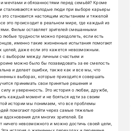
ми мечтами и обязанностями перед семьёй? Кроме
ыми сталкиваются молодые люди при выборе карьеры
ев это становится настоящим испытанием и тяжелой
се это происходит в реальном мире, где каждый из
тями. Фильм оставляет зрителей смешанными
что любые трудности можно преодолеть, если есть
 концов, именно такие жизненные испытания помогают
их целей, даже если это кажется невозможным.
я с выбором между личным счастьем и
ероине можно было бы позавидовать за ее смелость
альна и делает ошибки, также как и все мы, что
изненных выборах, которые приходится совершать
 учится принимать свои принятые решения и
 силу и уверенность. Это история о любви, дружбе,
нить каждый момент и не бояться идти за своим
этой истории мы понимаем, что все проблемы
юдей помогают пройти через самые тяжелые
м вдохновения для многих зрителей. Ее
ет ничего невозможного и можно достичь своей цели,
. Эта история о жизненных переходах и перемене