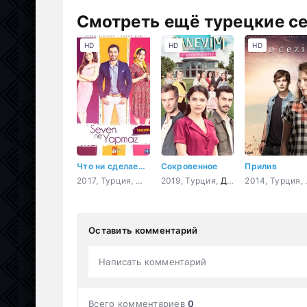
Смотреть ещё турецкие с
HD
HD
HD
Что ни сделает влюбленный
Сокровенное
Прилив
2017, Турция,
Мелодрама
2019, Турция,
,
Комедия
Драма
201
Оставить комментарий
Написать комментарий
Всего комментариев
0