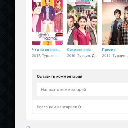
Что ни сделает влюбленный
Сокровенное
Прилив
2017, Турция,
Мелодрама
2019, Турция,
,
Комедия
Драма
201
Оставить комментарий
Написать комментарий
Всего комментариев
0