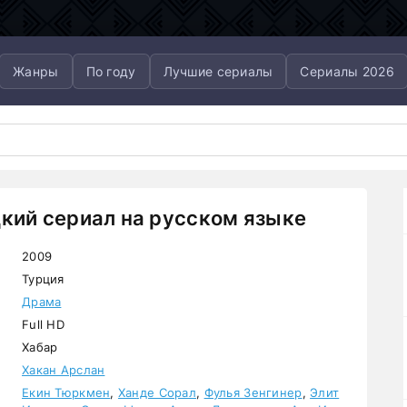
Жанры
По году
Лучшие сериалы
Сериалы 2026
цкий сериал на русском языке
2009
Турция
Драма
Full HD
Хабар
Хакан Арслан
Екин Тюркмен
,
Ханде Сорал
,
Фулья Зенгинер
,
Элит