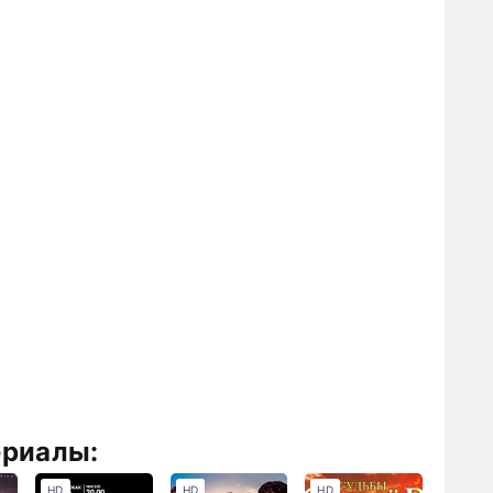
ериалы:
HD
HD
HD