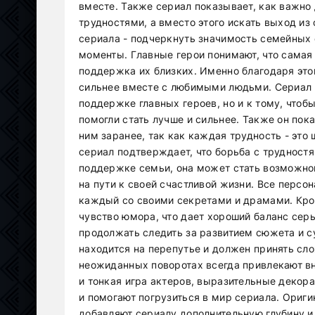
вместе. Также сериал показывает, как важно 
трудностями, а вместо этого искать выход и
сериала - подчеркнуть значимость семейных
моменты. Главные герои понимают, что самая 
поддержка их близких. Именно благодаря это
сильнее вместе с любимыми людьми. Сериал 
поддержке главных героев, но и к тому, чтоб
помогли стать лучше и сильнее. Также он пока
ним заранее, так как каждая трудность - это 
сериал подтверждает, что борьба с трудност
поддержке семьи, она может стать возможно
на пути к своей счастливой жизни. Все перс
каждый со своими секретами и драмами. Кром
чувство юмора, что дает хороший баланс сер
продолжать следить за развитием сюжета и с
находится на перепутье и должен принять сло
неожиданных поворотах всегда привлекают вн
и тонкая игра актеров, выразительные деко
и помогают погрузиться в мир сериала. Ориг
добавляют сериалу дополнительную глубину и