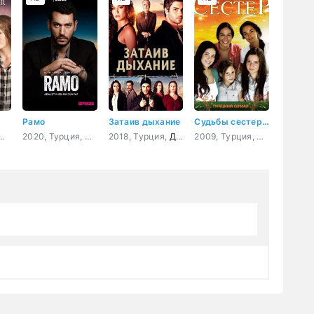
Рамо
Затаив дыхание
Судьбы сестер 15 серия
4, Турция,
Драма
,
Мелодрама
,
2020, Турция,
Драма
Комедия
2018, Турция,
,
Боевик
,
Криминал
Драма
,
криминал
,
Боевик
2009, Турция,
Драма
,
Прикл