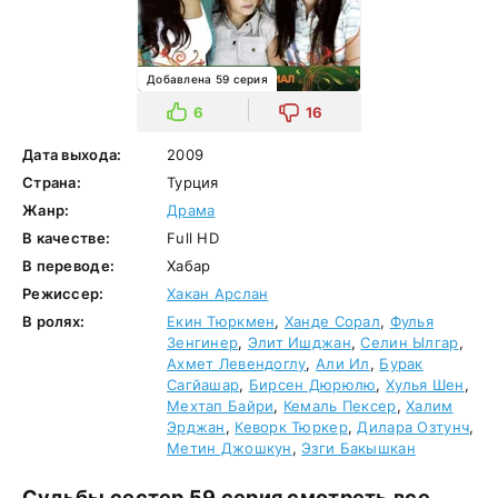
Добавлена 59 серия
6
16
Дата выхода:
2009
Страна:
Турция
Жанр:
Драма
В качестве:
Full HD
В переводе:
Хабар
Режиссер:
Хакан Арслан
В ролях:
Екин Тюркмен
,
Ханде Сорал
,
Фулья
Зенгинер
,
Элит Ишджан
,
Селин Ылгар
,
Ахмет Левендоглу
,
Али Ил
,
Бурак
Сагйашар
,
Бирсен Дюрюлю
,
Хулья Шен
,
Мехтап Байри
,
Кемаль Пексер
,
Халим
Эрджан
,
Кеворк Тюркер
,
Дилара Озтунч
,
Метин Джошкун
,
Эзги Бакышкан
Судьбы сестер 59 серия смотреть все