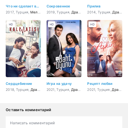
Что ни сделает влюбленный
Сокровенное
Прилив
2017, Турция,
Мелодрама
2019, Турция,
,
Комедия
Драма
2014, Турция,
Драма
,
HD
HD
HD
Сердцебиение
Игра на удачу
Рецепт любви
2018, Турция,
Драма
,
Мелодрама
2021, Турция,
Драма
,
Мелодрама
2021, Турция,
,
Комедия
Драма
,
М
Оставить комментарий
Написать комментарий