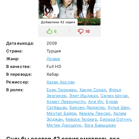
Добавлена 42 серия
6
16
Дата выхода:
2009
Страна:
Турция
Жанр:
Драма
В качестве:
Full HD
В переводе:
Хабар
Режиссер:
Хакан Арслан
В ролях:
Екин Тюркмен
,
Ханде Сорал
,
Фулья
Зенгинер
,
Элит Ишджан
,
Селин Ылгар
,
Ахмет Левендоглу
,
Али Ил
,
Бурак
Сагйашар
,
Бирсен Дюрюлю
,
Хулья Шен
,
Мехтап Байри
,
Кемаль Пексер
,
Халим
Эрджан
,
Кеворк Тюркер
,
Дилара Озтунч
,
Метин Джошкун
,
Эзги Бакышкан
Судьбы сестер 42 серия смотреть все