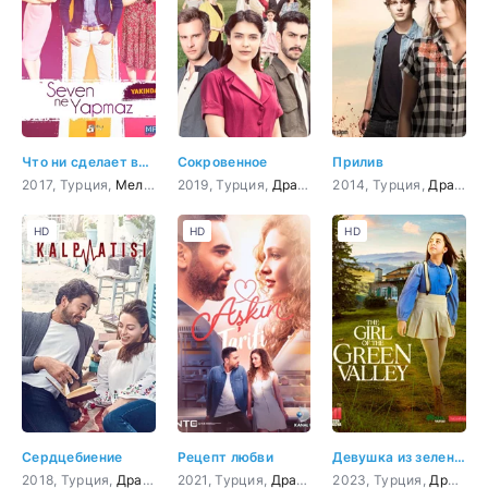
Что ни сделает влюбленный
Сокровенное
Прилив
2017, Турция,
Мелодрама
2019, Турция,
,
Комедия
Драма
2014, Турция,
Драма
,
HD
HD
HD
Сердцебиение
Рецепт любви
Девушка из зеленой долины 12 серия
2018, Турция,
Драма
,
Мелодрама
2021, Турция,
Драма
,
Мелодрама
2023, Турция,
Драма