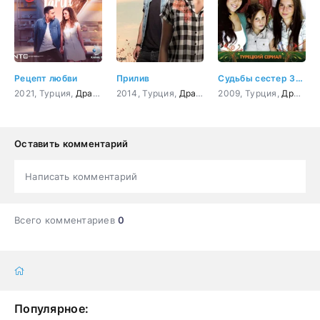
Рецепт любви
Прилив
Судьбы сестер 38 серия
2021, Турция,
Драма
,
Мелодрама
2014, Турция,
Драма
,
Мелодрама
2009, Турция,
,
Комедия
Драма
Оставить комментарий
Написать комментарий
Всего комментариев
0
Популярное: