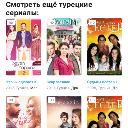
Смотреть ещё турецкие
сериалы:
HD
HD
HD
Что ни сделает влюбленный
Сокровенное
Судьбы сестер 15 серия
2017, Турция,
Мелодрама
2019, Турция,
,
Комедия
Драма
2009, Турция,
Драма
HD
HD
HD