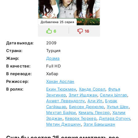
Добавлена 25 серия
6
16
Дата выхода:
2009
Страна:
Турция
Жанр:
Драма
В качестве:
Full HD
В переводе:
Хабар
Режиссер:
Хакан Арслан
В ролях:
Екин Тюркмен
,
Ханде Сорал
,
Фулья
Зенгинер
,
Элит Ишджан
,
Селин Ылгар
,
Ахмет Левендоглу
,
Али Ил
,
Бурак
Сагйашар
,
Бирсен Дюрюлю
,
Хулья Шен
,
Мехтап Байри
,
Кемаль Пексер
,
Халим
Эрджан
,
Кеворк Тюркер
,
Дилара Озтунч
,
Метин Джошкун
,
Эзги Бакышкан
Судьбы сестер 25 серия смотреть все