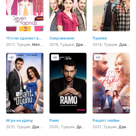
Что ни сделает влюбленный
Сокровенное
Прилив
2017, Турция,
Мелодрама
2019, Турция,
,
Комедия
Драма
2014, Турция,
Драма
,
HD
HD
HD
Игра на удачу
Рамо
Рецепт любви
2021, Турция,
Драма
,
Мелодрама
2020, Турция,
,
Комедия
Драма
,
Боевик
2021, Турция,
,
Криминал
Драма
,
М