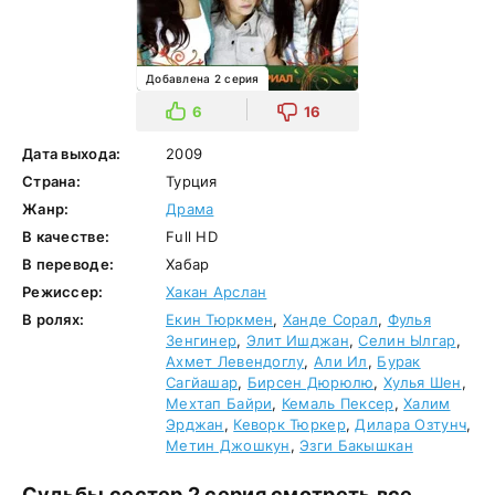
Добавлена 2 серия
6
16
Дата выхода:
2009
Страна:
Турция
Жанр:
Драма
В качестве:
Full HD
В переводе:
Хабар
Режиссер:
Хакан Арслан
В ролях:
Екин Тюркмен
,
Ханде Сорал
,
Фулья
Зенгинер
,
Элит Ишджан
,
Селин Ылгар
,
Ахмет Левендоглу
,
Али Ил
,
Бурак
Сагйашар
,
Бирсен Дюрюлю
,
Хулья Шен
,
Мехтап Байри
,
Кемаль Пексер
,
Халим
Эрджан
,
Кеворк Тюркер
,
Дилара Озтунч
,
Метин Джошкун
,
Эзги Бакышкан
Судьбы сестер 2 серия смотреть все