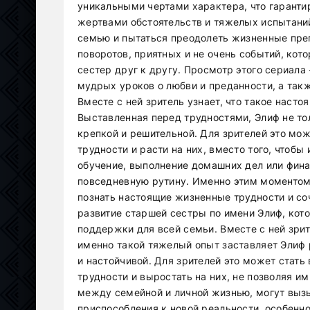
уникальными чертами характера, что гаранти
жертвами обстоятельств и тяжелых испытаний
семью и пытаться преодолеть жизненные пре
поворотов, приятных и не очень событий, кот
сестер друг к другу. Просмотр этого сериала
мудрых уроков о любви и преданности, а так
Вместе с ней зритель узнает, что такое наст
Выставленная перед трудностями, Элиф не тол
крепкой и решительной. Для зрителей это мо
трудности и расти на них, вместо того, чтобы
обучение, выполнение домашних дел или фин
повседневную рутину. Именно этим моментом 
познать настоящие жизненные трудности и со
развитие старшей сестры по имени Элиф, кот
поддержки для всей семьи. Вместе с ней зри
именно такой тяжелый опыт заставляет Элиф р
и настойчивой. Для зрителей это может стат
трудности и выростать на них, не позволяя им
между семейной и личной жизнью, могут вызы
приспособления к новой реальности, особенно