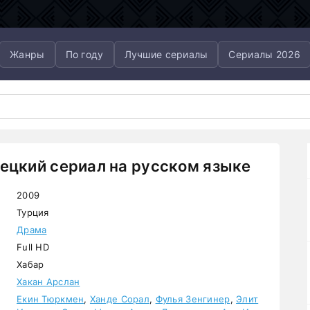
Жанры
По году
Лучшие сериалы
Сериалы 2026
рецкий сериал на русском языке
2009
Турция
Драма
Full HD
Хабар
Хакан Арслан
Екин Тюркмен
,
Ханде Сорал
,
Фулья Зенгинер
,
Элит