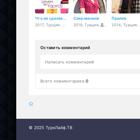
Что ни сделает влюбленный
Сокровенное
Прилив
2017, Турция,
Мелодрама
2019, Турция,
,
Комедия
Драма
201
Оставить комментарий
Написать комментарий
Всего комментариев
0
© 2025 ТуркЛайф.ТВ