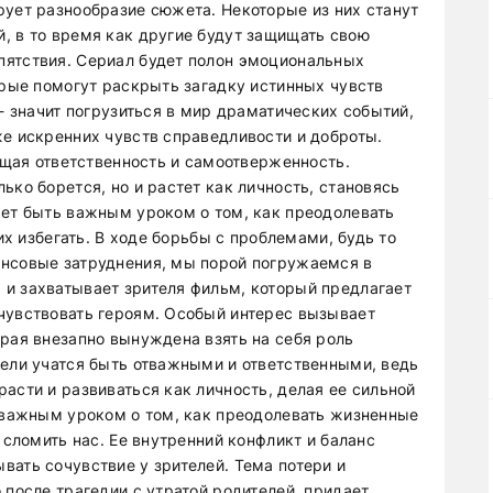
рует разнообразие сюжета. Некоторые из них станут
, в то время как другие будут защищать свою
пятствия. Сериал будет полон эмоциональных
орые помогут раскрыть загадку истинных чувств
 - значит погрузиться в мир драматических событий,
же искренних чувств справедливости и доброты.
оящая ответственность и самоотверженность.
ько борется, но и растет как личность, становясь
жет быть важным уроком о том, как преодолевать
 их избегать. В ходе борьбы с проблемами, будь то
ансовые затруднения, мы порой погружаемся в
и захватывает зрителя фильм, который предлагает
чувствовать героям. Особый интерес вызывает
орая внезапно вынуждена взять на себя роль
тели учатся быть отважными и ответственными, ведь
асти и развиваться как личность, делая ее сильной
ь важным уроком о том, как преодолевать жизненные
 сломить нас. Ее внутренний конфликт и баланс
вать сочувствие у зрителей. Тема потери и
 после трагедии с утратой родителей, придает