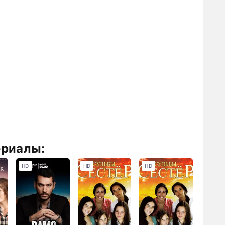
ериалы:
HD
HD
HD