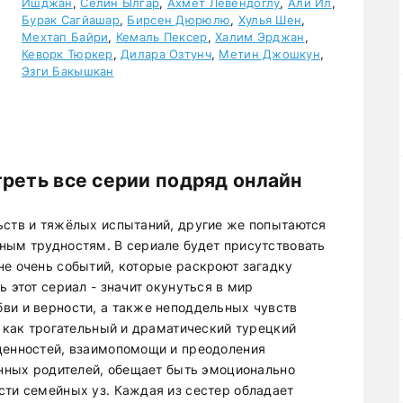
Ишджан
,
Селин Ылгар
,
Ахмет Левендоглу
,
Али Ил
,
Бурак Сагйашар
,
Бирсен Дюрюлю
,
Хулья Шен
,
Мехтап Байри
,
Кемаль Пексер
,
Халим Эрджан
,
Кеворк Тюркер
,
Дилара Озтунч
,
Метин Джошкун
,
Эзги Бакышкан
реть все серии подряд онлайн
ьств и тяжёлых испытаний, другие же попытаются
ным трудностям. В сериале будет присутствовать
не очень событий, которые раскроют загадку
 этот сериал - значит окунуться в мир
ви и верности, а также неподдельных чувств
т как трогательный и драматический турецкий
ценностей, взаимопомощи и преодоления
енных родителей, обещает быть эмоционально
сти семейных уз. Каждая из сестер обладает