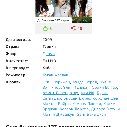
Добавлена 127 серия
6
16
Дата выхода:
2009
Страна:
Турция
Жанр:
Драма
В качестве:
Full HD
В переводе:
Хабар
Режиссер:
Хакан Арслан
В ролях:
Екин Тюркмен
,
Ханде Сорал
,
Фулья
Зенгинер
,
Элит Ишджан
,
Селин Ылгар
,
Ахмет Левендоглу
,
Али Ил
,
Бурак
Сагйашар
,
Бирсен Дюрюлю
,
Хулья Шен
,
Мехтап Байри
,
Кемаль Пексер
,
Халим
Эрджан
,
Кеворк Тюркер
,
Дилара Озтунч
,
Метин Джошкун
,
Эзги Бакышкан
Судьбы сестер 127 серия смотреть все