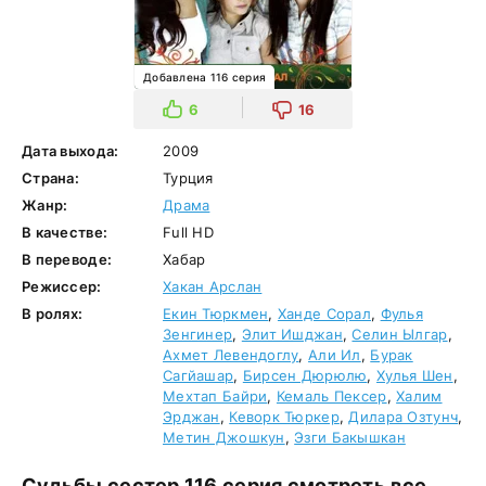
Добавлена 116 серия
6
16
Дата выхода:
2009
Страна:
Турция
Жанр:
Драма
В качестве:
Full HD
В переводе:
Хабар
Режиссер:
Хакан Арслан
В ролях:
Екин Тюркмен
,
Ханде Сорал
,
Фулья
Зенгинер
,
Элит Ишджан
,
Селин Ылгар
,
Ахмет Левендоглу
,
Али Ил
,
Бурак
Сагйашар
,
Бирсен Дюрюлю
,
Хулья Шен
,
Мехтап Байри
,
Кемаль Пексер
,
Халим
Эрджан
,
Кеворк Тюркер
,
Дилара Озтунч
,
Метин Джошкун
,
Эзги Бакышкан
Судьбы сестер 116 серия смотреть все