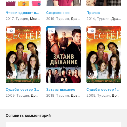
Что ни сделает влюбленный
Сокровенное
Прилив
2017, Турция,
Мелодрама
2019, Турция,
,
Комедия
Драма
2014, Турция,
Драма
,
HD
HD
HD
Судьбы сестер 38 серия
Затаив дыхание
Судьбы сестер 103 серия
2009, Турция,
Драма
2018, Турция,
Драма
,
криминал
2009, Турция,
,
Боевик
Драма
,
Прик
Оставить комментарий