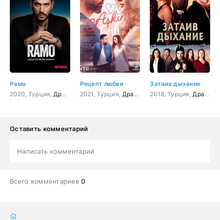
Рамо
Рецепт любви
Затаив дыхание
2020, Турция,
Драма
,
Боевик
2021, Турция,
,
Криминал
Драма
,
Мелодрама
2018, Турция,
Драма
,
к
Оставить комментарий
Написать комментарий
Всего комментариев
0