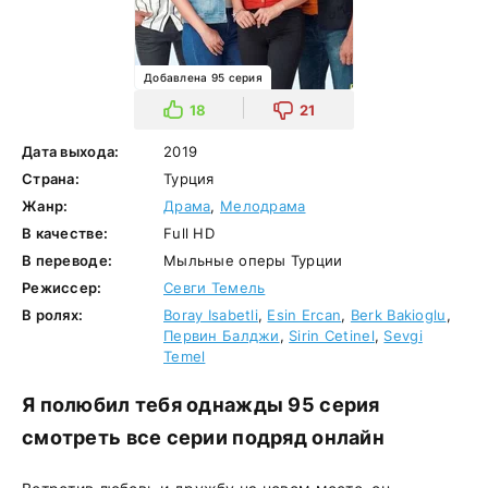
Добавлена 95 серия
18
21
Дата выхода:
2019
Страна:
Турция
Жанр:
Драма
,
Мелодрама
В качестве:
Full HD
В переводе:
Мыльные оперы Турции
Режиссер:
Севги Темель
В ролях:
Boray Isabetli
,
Esin Ercan
,
Berk Bakioglu
,
Первин Балджи
,
Sirin Cetinel
,
Sevgi
Temel
Я полюбил тебя однажды 95 серия
смотреть все серии подряд онлайн