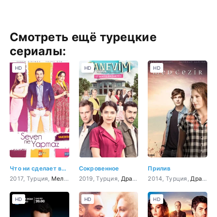
Смотреть ещё турецкие
сериалы:
HD
HD
HD
Что ни сделает влюбленный
Сокровенное
Прилив
2017, Турция,
Мелодрама
2019, Турция,
,
Комедия
Драма
2014, Турция,
Драма
,
HD
HD
HD