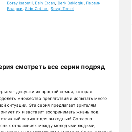
Boray Isabetli
,
Esin Ercan
,
Berk Bakioglu
,
Первин
Балджи
,
Sirin Cetinel
,
Sevgi Temel
ерия смотреть все серии подряд
рьем - девушки из простой семьи, которая
одолеть множество препятствий и испытать много
ной ситуации. Эта серия предлагает зрителям
ригует их и заставит воспринимать жизнь под
 отличный вариант для выходных! Согласно
ресных отношениях между молодыми людьми,