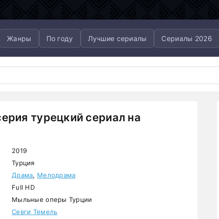
Жанры
По году
Лучшие сериалы
Сериалы 2026
серия турецкий сериал на
2019
Турция
Драма
,
Мелодрама
Full HD
Мыльные оперы Турции
Севги Темель