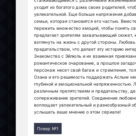
сталкивающимися с различными жизненными в
уходит из богатого дома своих родителей, чт
увлекательной. Еще больше напряжения добав
семьи, которая становится его частью. Вмес
пережить множество эмоций, чтобы понять св
предлагает зрителям захватывающий сюжет, к
взглянуть на жизнь с другой стороны. Любов
предательством, что делает эту историю инте
Знакомство с Эйлюль и их взаимная привяза
романтическое очарование, а прошлое загад
персонаж несет свой багаж и стремления, то
Озана и его решимость поддержать Аслым не
глубиной и эмоциональной напряженностью. 
различным препятствиям и предательству, д
сопереживание зрителей. Соединение любовно
воплощает увлекательный и разнообразный о
услышать ваше мнение о этом сериале!
Плеер №1