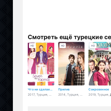
Смотреть ещё турецкие с
HD
HD
HD
Что ни сделает влюбленный
Прилив
Сокровенное
2017, Турция,
Мелодрама
,
Комедия
2014, Турция,
Драма
2019, Турция,
,
Мелодрама
,
Др