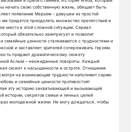
ызовами и препятствиями. История Ягиза, который
обы начать свою собственную жизнь, обещает быть
ляет появление Мерьем - девушки из простой
те им придется преодолеть множество препятствий и
ое место в этой сложной ситуации. Сериал
оторый обязательно заинтригует и позволит
ь и семейные ценности сталкиваются с трудностями и
ресной и заставляет зрителей сопереживать героям.
нность придают драматическому сюжету
очной Аслым – неожиданные повороты. Каждый
лкая сюжет к насыщенности и остроте. Отношения
смотря на возникающие трудности наполняют серию
Любовь и семейные ценности противостоят
елая эту историю захватывающей и вызывающей
й истории, секретов семьи и личных целей
браз молодежной жизни. Не могу дождаться, чтобы