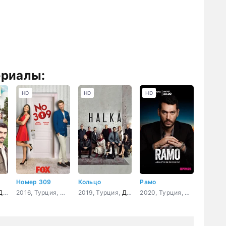
ериалы:
HD
HD
HD
Номер 309
Кольцо
Рамо
ама
Комедия
2016, Турция,
Мелодрама
2019, Турция,
,
Комедия
Драма
,
криминал
,
Боевик
2020, Турция,
Драма
,
Детект
,
Боев