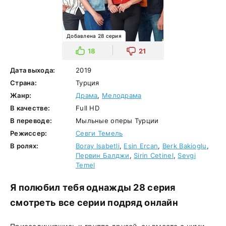
Добавлена 28 серия
18
21
Дата выхода:
2019
Страна:
Турция
Жанр:
Драма
,
Мелодрама
В качестве:
Full HD
В переводе:
Мыльные оперы Турции
Режиссер:
Севги Темель
В ролях:
Boray Isabetli
,
Esin Ercan
,
Berk Bakioglu
,
Первин Балджи
,
Sirin Cetinel
,
Sevgi
Temel
Я полюбил тебя однажды 28 серия
смотреть все серии подряд онлайн