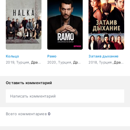
Кольцо
Рамо
Затаив дыхание
2019, Турция,
Драма
,
криминал
2020, Турция,
,
Боевик
Драма
,
Детектив
,
Боевик
2018, Турция,
,
Криминал
Драма
,
к
Оставить комментарий
Написать комментарий
Всего комментариев
0