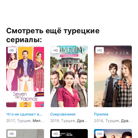
Смотреть ещё турецкие
сериалы:
HD
HD
HD
Что ни сделает влюбленный
Сокровенное
Прилив
2017, Турция,
Мелодрама
2019, Турция,
,
Комедия
Драма
2014, Турция,
Драма
,
HD
HD
HD