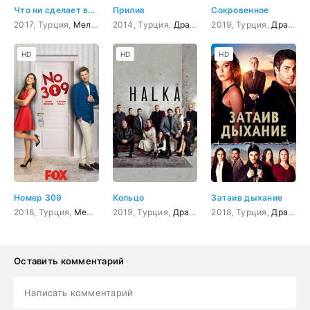
Что ни сделает влюбленный
Прилив
Сокровенное
2017, Турция,
Мелодрама
2014, Турция,
,
Комедия
Драма
,
Мелодрама
2019, Турция,
,
Комедия
Драма
HD
HD
HD
Номер 309
Кольцо
Затаив дыхание
2016, Турция,
Мелодрама
2019, Турция,
,
Комедия
Драма
,
криминал
2018, Турция,
,
Боевик
Драма
,
Дете
,
к
Оставить комментарий
Написать комментарий