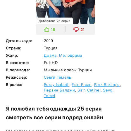
Добавлена 25 серия
18
21
Дата выхода:
2019
Страна:
Турция
Жанр:
Драма
,
Мелодрама
В качестве:
Full HD
В переводе:
Мыльные оперы Турции
Режиссер:
Севги Темель
В ролях:
Boray Isabetli
,
Esin Ercan
,
Berk Bakioglu
,
Первин Балджи
,
Sirin Cetinel
,
Sevgi
Temel
Я полюбил тебя однажды 25 серия
смотреть все серии подряд онлайн