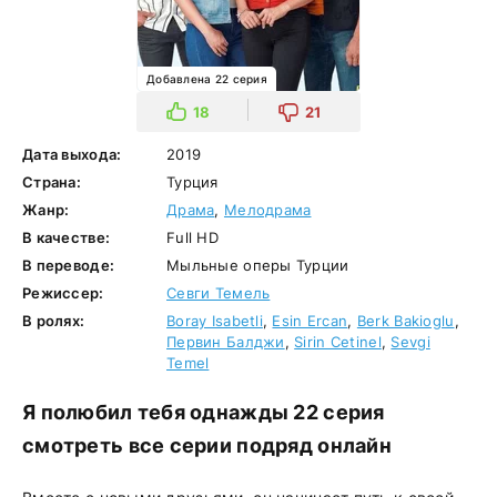
Добавлена 22 серия
18
21
Дата выхода:
2019
Страна:
Турция
Жанр:
Драма
,
Мелодрама
В качестве:
Full HD
В переводе:
Мыльные оперы Турции
Режиссер:
Севги Темель
В ролях:
Boray Isabetli
,
Esin Ercan
,
Berk Bakioglu
,
Первин Балджи
,
Sirin Cetinel
,
Sevgi
Temel
Я полюбил тебя однажды 22 серия
смотреть все серии подряд онлайн