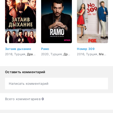
Затаив дыхание
Рамо
Номер 309
2018, Турция,
Драма
,
криминал
2020, Турция,
,
Боевик
Драма
,
Приключения
,
Боевик
2016, Турция,
,
Криминал
Мелодрама
Оставить комментарий
Написать комментарий
Всего комментариев
0