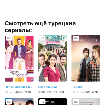
Смотреть ещё турецкие
сериалы:
HD
HD
HD
Что ни сделает влюбленный
Сокровенное
Прилив
2017, Турция,
Мелодрама
2019, Турция,
,
Комедия
Драма
2014, Турция,
Драма
,
HD
HD
HD