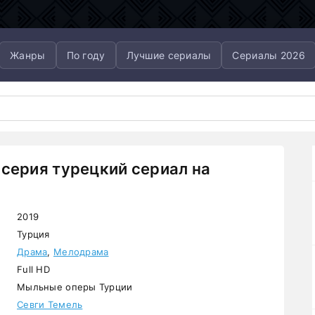
Жанры
По году
Лучшие сериалы
Сериалы 2026
 серия турецкий сериал на
2019
Турция
Драма
,
Мелодрама
Full HD
Мыльные оперы Турции
Севги Темель