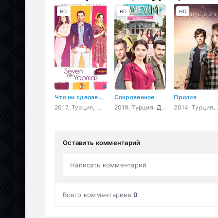
HD
HD
HD
Что ни сделает влюбленный
Сокровенное
Прилив
2017, Турция,
Мелодрама
2019, Турция,
,
Комедия
Драма
201
Оставить комментарий
Написать комментарий
Всего комментариев
0