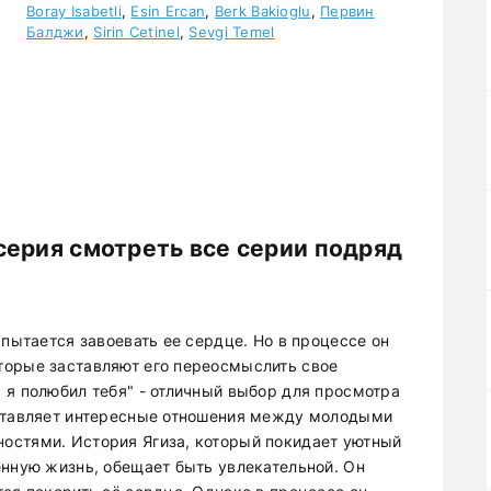
Boray Isabetli
,
Esin Ercan
,
Berk Bakioglu
,
Первин
Балджи
,
Sirin Cetinel
,
Sevgi Temel
серия смотреть все серии подряд
 пытается завоевать ее сердце. Но в процессе он
торые заставляют его переосмыслить свое
 я полюбил тебя" - отличный выбор для просмотра
дставляет интересные отношения между молодыми
остями. История Ягиза, который покидает уютный
енную жизнь, обещает быть увлекательной. Он