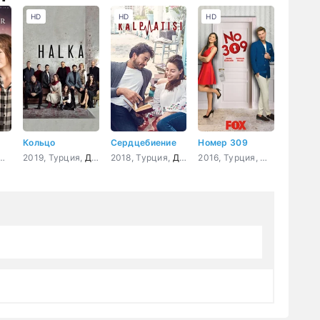
HD
HD
HD
Кольцо
Сердцебиение
Номер 309
4, Турция,
Драма
2019, Турция,
,
Мелодрама
,
Драма
Комедия
2018, Турция,
,
криминал
,
Боевик
Драма
,
Детектив
,
Мелодрама
2016, Турция,
Мелодрама
,