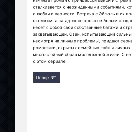
начинает роман с принцессой Викой и стремит
сталкивается с неожиданными событиями, кот
о любви и верности. Встреча с Эйлюль и их 
оттенком, а загадочное прошлое Аслым созд
несет с собой свои собственные багажи и ст
захватывающей. Озан, испытывающий сильные
несмотря на личные проблемы, придают сери
романтики, скрытых семейных тайн и личных
многослойный образ молодежной жизни. С не
о этом сериале!
Плеер №1