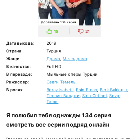
Добавлена 134 серия
18
21
Дата выхода:
2019
Страна:
Турция
Жанр:
Драма
,
Мелодрама
В качестве:
Full HD
В переводе:
Мыльные оперы Турции
Режиссер:
Севги Темель
В ролях:
Boray Isabetli
,
Esin Ercan
,
Berk Bakioglu
,
Первин Балджи
,
Sirin Cetinel
,
Sevgi
Temel
Я полюбил тебя однажды 134 серия
смотреть все серии подряд онлайн