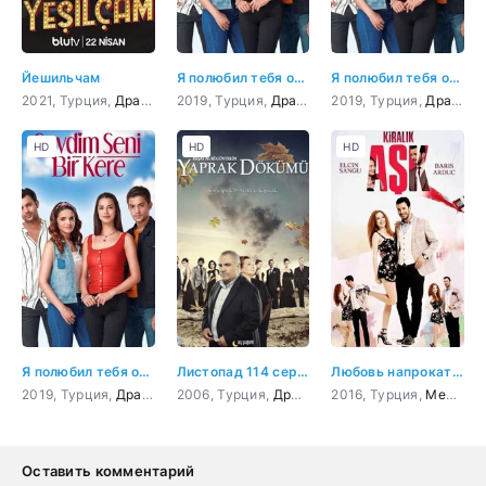
Йешильчам
Я полюбил тебя однажды 6 серия
Я полюбил тебя однажды 36 серия
2021, Турция,
Драма
,
Мелодрама
2019, Турция,
,
История
Драма
,
Мелодрама
2019, Турция,
Драма
,
М
HD
HD
HD
Я полюбил тебя однажды 1 серия
Листопад 114 серия
Любовь напрокат 15 серия
2019, Турция,
Драма
,
Мелодрама
2006, Турция,
Драма
2016, Турция,
Мелодрама
Оставить комментарий