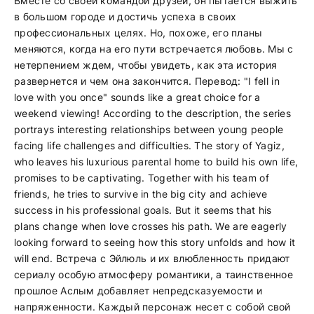
Вместе со своей командой друзей, он пытается выжить
в большом городе и достичь успеха в своих
профессиональных целях. Но, похоже, его планы
меняются, когда на его пути встречается любовь. Мы с
нетерпением ждем, чтобы увидеть, как эта история
развернется и чем она закончится. Перевод: "I fell in
love with you once" sounds like a great choice for a
weekend viewing! According to the description, the series
portrays interesting relationships between young people
facing life challenges and difficulties. The story of Yagiz,
who leaves his luxurious parental home to build his own life,
promises to be captivating. Together with his team of
friends, he tries to survive in the big city and achieve
success in his professional goals. But it seems that his
plans change when love crosses his path. We are eagerly
looking forward to seeing how this story unfolds and how it
will end. Встреча с Эйлюль и их влюбленность придают
сериалу особую атмосферу романтики, а таинственное
прошлое Аслым добавляет непредсказуемости и
напряженности. Каждый персонаж несет с собой свой