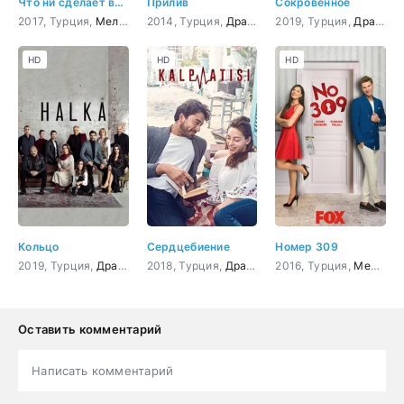
Что ни сделает влюбленный
Прилив
Сокровенное
2017, Турция,
Мелодрама
2014, Турция,
,
Комедия
Драма
,
Мелодрама
2019, Турция,
,
Комедия
Драма
HD
HD
HD
Кольцо
Сердцебиение
Номер 309
2019, Турция,
Драма
,
криминал
2018, Турция,
,
Боевик
Драма
,
Детектив
,
Мелодрама
2016, Турция,
Мелодрама
Оставить комментарий
Написать комментарий