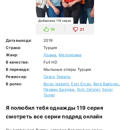
Добавлена 119 серия
18
21
Дата выхода:
2019
Страна:
Турция
Жанр:
Драма
,
Мелодрама
В качестве:
Full HD
В переводе:
Мыльные оперы Турции
Режиссер:
Севги Темель
В ролях:
Boray Isabetli
,
Esin Ercan
,
Berk Bakioglu
,
Первин Балджи
,
Sirin Cetinel
,
Sevgi
Temel
Я полюбил тебя однажды 119 серия
смотреть все серии подряд онлайн