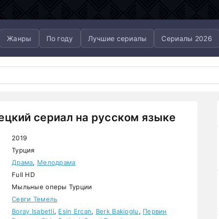
Жанры
По году
Лучшие сериалы
Сериалы 2026
ецкий сериал на русском языке
2019
Турция
Драма
,
Мелодрама
Full HD
Мыльные оперы Турции
Севги Темель
Boray Isabetli
,
Esin Ercan
,
Berk Bakioglu
,
Первин