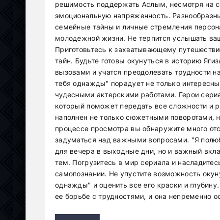
решимость поддержать Аслым, несмотря на с
эмоциональную напряженность. Разнообразны
семейные тайны и личные стремления персон
молодежной жизни. Не терпится услышать ваш
Приготовьтесь к захватывающему путешестви
тайн. Будьте готовы окунуться в историю Яги
вызовами и учатся преодолевать трудности на
тебя однажды" порадует не только интересн
чудесными актерскими работами. Герои сериа
который поможет передать все сложности и ра
наполнен не только сюжетными поворотами, 
процессе просмотра вы обнаружите много от
задуматься над важными вопросами. "Я полюб
для вечера в выходные дни, но и важный вкл
тем. Погрузитесь в мир сериала и насладите
самопознании. Не упустите возможность окун
однажды" и оценить все его краски и глубину
ее борьбе с трудностями, и она непременно о