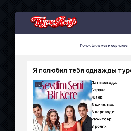
Сериалы 2026
Я полюбил тебя однажды тур
Дата выхода:
HD
Страна:
Жанр:
В качестве:
В переводе:
Режиссер:
В ролях: