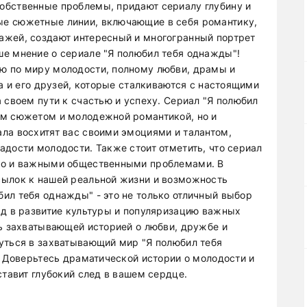
обственные проблемы, придают сериалу глубину и
е сюжетные линии, включающие в себя романтику,
ажей, создают интересный и многогранный портрет
е мнение о сериале "Я полюбил тебя однажды"!
ю по миру молодости, полному любви, драмы и
за и его друзей, которые сталкиваются с настоящими
 своем пути к счастью и успеху. Сериал "Я полюбил
ым сюжетом и молодежной романтикой, но и
ла восхитят вас своими эмоциями и талантом,
дости молодости. Также стоит отметить, что сериал
но и важными общественными проблемами. В
сылок к нашей реальной жизни и возможность
ил тебя однажды" - это не только отличный выбор
ад в развитие культуры и популяризацию важных
сь захватывающей историей о любви, дружбе и
уться в захватывающий мир "Я полюбил тебя
. Доверьтесь драматической истории о молодости и
ставит глубокий след в вашем сердце.