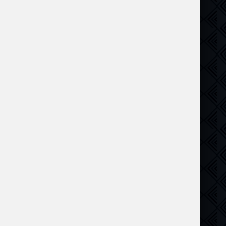
ик
,
Криминал