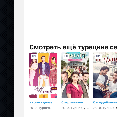
Смотреть ещё турецкие с
HD
HD
HD
Что ни сделает влюбленный
Сокровенное
Сердцебиени
2017, Турция,
Мелодрама
2019, Турция,
,
Комедия
Драма
2018, Турция,
Др