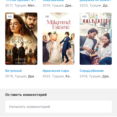
2017, Турция,
Мелодрама
2019, Турция,
,
Комедия
Драма
2023, Турция,
Драма
HD
HD
HD
Ветреный
Идеальная пара
Сердцебиение
2019, Турция,
Драма
,
Мелодрама
2022, Турция,
Комедия
2018, Турция,
Драма
,
М
Оставить комментарий
Написать комментарий