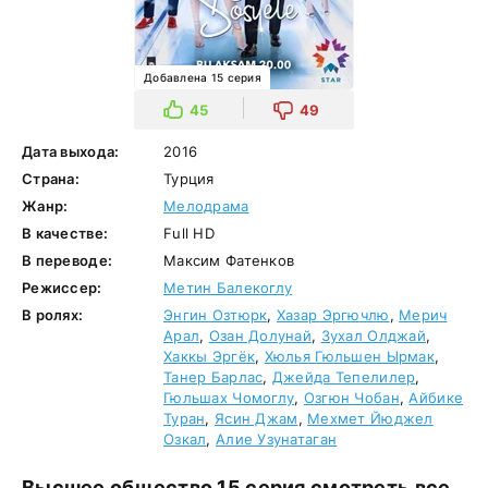
Добавлена 15 серия
45
49
Дата выхода:
2016
Страна:
Турция
Жанр:
Мелодрама
В качестве:
Full HD
В переводе:
Максим Фатенков
Режиссер:
Метин Балекоглу
В ролях:
Энгин Озтюрк
,
Хазар Эргючлю
,
Мерич
Арал
,
Озан Долунай
,
Зухал Олджай
,
Хаккы Эргёк
,
Хюлья Гюльшен Ырмак
,
Танер Барлас
,
Джейда Тепелилер
,
Гюльшах Чомоглу
,
Озгюн Чобан
,
Айбике
Туран
,
Ясин Джам
,
Мехмет Йюджел
Озкал
,
Алие Узунатаган
Высшее общество 15 серия смотреть все