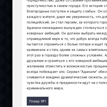
порядочностью, даже со своими противниками
преступностью в своем городе. Его история с
благородные поступки и защиту слабых. Он о
каждого жителя, даря им уверенность, что до
полицейский, он стал героем, за которого горо
Аданали неожиданно вынужден столкнуться с
коварных амбиций. Он должен выбрать межд
справедливой вере в то, что добро всегда поб
пытается справиться с болью потери и ищет 
криминала и стать одним из самых влиятельны
этот раз в гораздо более сложных условиях.
друзьями и сразиться с его коварной амбици
желанием отомстить и возможностью прощени
всегда побеждает зло. Сериал "Аданали" обе
сливаются воедино драматические сюжеты, ра
чувства дружбы и преданности идут на столк
криминального мира.
Плеер №1