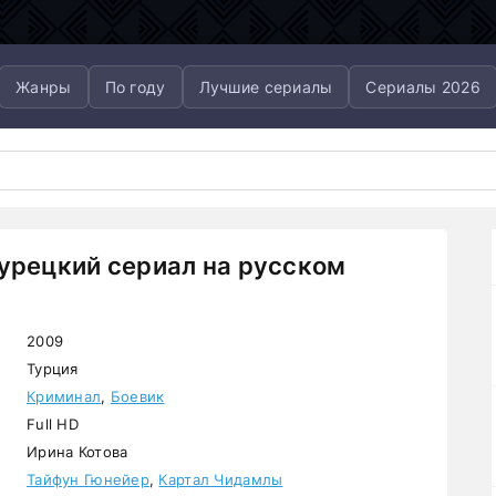
Жанры
По году
Лучшие сериалы
Сериалы 2026
турецкий сериал на русском
2009
Турция
Криминал
,
Боевик
Full HD
Ирина Котова
Тайфун Гюнейер
,
Картал Чидамлы