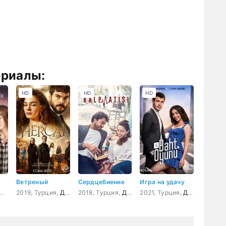
ериалы:
HD
HD
HD
Ветреный
Сердцебиение
Игра на удачу
4, Турция,
Драма
2019, Турция,
,
Мелодрама
,
Драма
Комедия
2018, Турция,
,
Мелодрама
Драма
2021, Турция,
,
Мелодрама
Драма
,
Мело