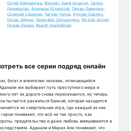
Октай Кайнарджа
,
Мехмет Акиф Алакурт
,
Селин
Демиратар
,
Алиджан Юджесой
,
Пинар Дикиджи
,
Серенай Сарыкая
,
Чагкан Чулха
,
Нурхан Озенен
,
Орхан Айдын
,
Нилюфер Сильсюпюр
,
Рюзгар Аксой
,
Гёкхан Кырач
,
Фырат Альбайрам
мотреть все серии подряд онлайн
м, богат и влиятелен человек, отличающийся
Аданали же выбирает путь преступного мира и
ного лет их дороги снова пересекаются, но теперь
Али пытается разжиться банкой, которая находится
чинается их смертельная игра, где каждый из них
герои понимают, что всё не так просто, как
ороты, предательства и даже любовь вмешиваются в
оследствиям. Аданали и Мараз Али понимают, что