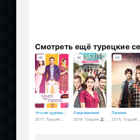
Смотреть ещё турецкие с
HD
HD
HD
Что ни сделает влюбленный
Сокровенное
Прилив
2017, Турция,
Мелодрама
2019, Турция,
,
Комедия
Драма
201