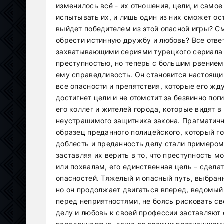
изменилось всё - их отношения, цели, и самое
испытывать их, и лишь один из них сможет ост
выйдет победителем из этой опасной игры? С
обрести истинную дружбу и любовь? Все ответ
захватывающими сериями турецкого сериала 
преступностью, но теперь с большим рвением
ему справедливость. Он становится настоящи
все опасности и препятствия, которые его жду
достигнет цели и не отомстит за безвинно по
его коллег и жителей города, которые видят в
неустрашимого защитника закона. Прагматичн
образец преданного полицейского, который гот
доблесть и преданность делу стали примером
заставляя их верить в то, что преступность 
или похвалам, его единственная цель – сдела
опасностей. Тяжелый и опасный путь, выбран
но он продолжает двигаться вперед, ведомый
перед неприятностями, не боясь рисковать с
делу и любовь к своей профессии заставляют