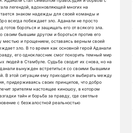
. Аданали стал символом правосудия и борьбы с
тала легендой, вдохновляющей многих на
стается знаком надежды для своей команды и
бро всегда побеждает зло. Аданали не просто
д готов бороться и защищать его от всякого зла.
о своим бывшим другом и бороться против его
у местью и прощением, оставаясь верным своей
еждает зло. В то время как основной герой Аданали
правду, его одноклассник смог покорить темный мир
х людей в Стамбуле. Судьба сводит их снова, но на
 Аданали вынужден встретиться со своими бывшими
ей. В этой ситуации ему приходится выбирать между
я, придерживаясь своих принципов, что добро
спечит зрителям настоящее киношоу, в котором
згадки тайн и борьба за правду, где светлые
новение с безжалостной реальностью