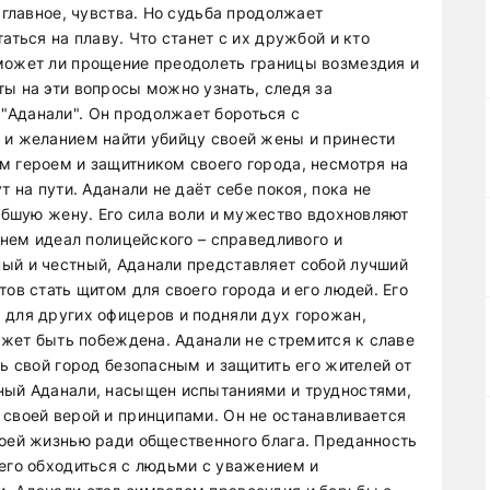
 главное, чувства. Но судьба продолжает
аться на плаву. Что станет с их дружбой и кто
может ли прощение преодолеть границы возмездия и
ы на эти вопросы можно узнать, следя за
"Аданали". Он продолжает бороться с
 и желанием найти убийцу своей жены и принести
м героем и защитником своего города, несмотря на
т на пути. Аданали не даёт себе покоя, пока не
гибшую жену. Его сила воли и мужество вдохновляют
 нем идеал полицейского – справедливого и
ый и честный, Аданали представляет собой лучший
ов стать щитом для своего города и его людей. Его
 для других офицеров и подняли дух горожан,
может быть побеждена. Аданали не стремится к славе
ть свой город безопасным и защитить его жителей от
ный Аданали, насыщен испытаниями и трудностями,
 своей верой и принципами. Он не останавливается
воей жизнью ради общественного блага. Преданность
 его обходиться с людьми с уважением и