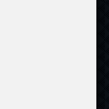
драма
,
Комедия