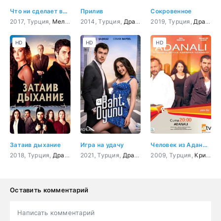
Что ни сделает влюбленный
Прилив
Сокровенное
2017, Турция,
Мелодрама
2014, Турция,
,
Комедия
Драма
,
Мелодрама
2019, Турция,
,
Комедия
Драма
HD
HD
HD
Затаив дыхание
Игра на удачу
Человек из Аданы 56 серия
2018, Турция,
Драма
,
криминал
2021, Турция,
,
Боевик
Драма
,
Приключения
,
Мелодрама
2009, Турция,
,
Комедия
Криминал
Оставить комментарий
Написать комментарий