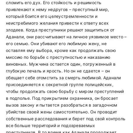
сломить его дух. Его стойкость и решимость
привлекают к нему недругов – преступный мир,
который боится его целеустремленности и
неистребимого желания привести к ответу всех
злодеев. Когда преступники решают защититься от
Аданали, они рассчитывают на личное уязвимое место –
его семью. Они убивают его любимую жену, не
оставляя ему выбора, кроме как продолжать свою
миссию по борьбе с преступностью и наказанию
виновных. Мужчина остается один, погруженный в
глубокую печаль и ярость. Но он не сдается – он
обещает себе отомстить за смерть любимой. Аданали
присоединяется к секретной группе полицейских,
чтобы продолжать свою борьбу с миром преступлений
в подполье. Под прикрытием охранника, он бросает
вызов закону и пытается разобраться в загадочном
убийстве своей жены самостоятельно. Он проводит
собственные расследования и берет под свой контроль
все больше территорий и подозреваемых
преступников. В то время как Аданали продолжает