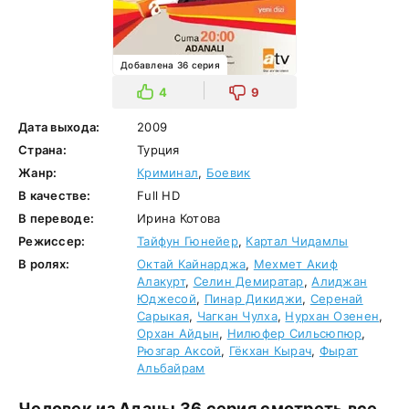
Добавлена 36 серия
4
9
Дата выхода:
2009
Страна:
Турция
Жанр:
Криминал
,
Боевик
В качестве:
Full HD
В переводе:
Ирина Котова
Режиссер:
Тайфун Гюнейер
,
Картал Чидамлы
В ролях:
Октай Кайнарджа
,
Мехмет Акиф
Алакурт
,
Селин Демиратар
,
Алиджан
Юджесой
,
Пинар Дикиджи
,
Серенай
Сарыкая
,
Чагкан Чулха
,
Нурхан Озенен
,
Орхан Айдын
,
Нилюфер Сильсюпюр
,
Рюзгар Аксой
,
Гёкхан Кырач
,
Фырат
Альбайрам
Человек из Аданы 36 серия смотреть все