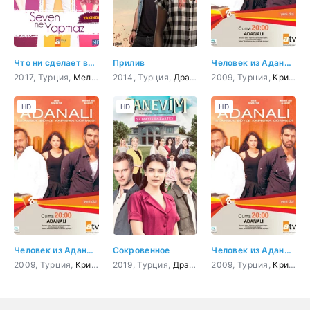
Что ни сделает влюбленный
Прилив
Человек из Аданы 16 серия
2017, Турция,
Мелодрама
2014, Турция,
,
Комедия
Драма
,
Мелодрама
2009, Турция,
,
Комедия
Криминал
HD
HD
HD
Человек из Аданы 56 серия
Сокровенное
Человек из Аданы 48 серия
2009, Турция,
Криминал
2019, Турция,
,
Боевик
Драма
2009, Турция,
Криминал