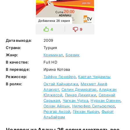
Добавлена 26 серия
4
9
Дата выхода:
2009
Страна:
Турция
Жанр:
Криминал
,
Боевик
В качестве:
Full HD
В переводе:
Ирина Котова
Режиссер:
Тайфун Гюнейер
,
Картал Чидамлы
В ролях:
Октай Кайнарджа
,
Мехмет Акиф
Алакурт
,
Селин Демиратар
,
Алиджан
Юджесой
,
Пинар Дикиджи
,
Серенай
Сарыкая
,
Чагкан Чулха
,
Нурхан Озенен
,
Орхан Айдын
,
Нилюфер Сильсюпюр
,
Рюзгар Аксой
,
Гёкхан Кырач
,
Фырат
Альбайрам
Человек из Аданы 26 серия смотреть все