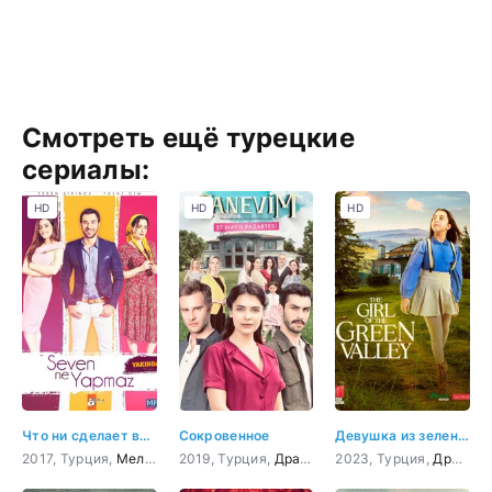
Смотреть ещё турецкие
сериалы:
HD
HD
HD
Что ни сделает влюбленный
Сокровенное
Девушка из зеленой долины 12 серия
2017, Турция,
Мелодрама
2019, Турция,
,
Комедия
Драма
2023, Турция,
Драма