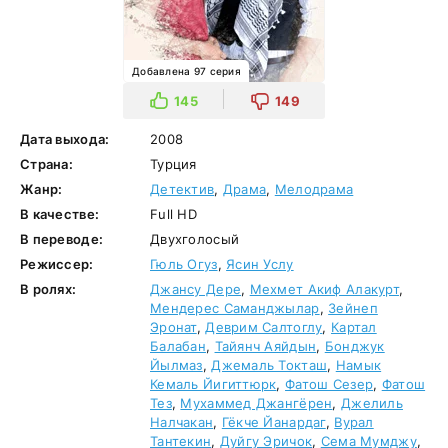
Добавлена 97 серия
145
149
Дата выхода:
2008
Страна:
Турция
Жанр:
Детектив
,
Драма
,
Мелодрама
В качестве:
Full HD
В переводе:
Двухголосый
Режиссер:
Гюль Огуз
,
Ясин Услу
В ролях:
Джансу Дере
,
Мехмет Акиф Алакурт
,
Мендерес Саманджылар
,
Зейнеп
Эронат
,
Деврим Салтоглу
,
Картал
Балабан
,
Тайянч Аяйдын
,
Бонджук
Йылмаз
,
Джемаль Токташ
,
Намык
Кемаль Йигиттюрк
,
Фатош Сезер
,
Фатош
Тез
,
Мухаммед Джангёрен
,
Джелиль
Налчакан
,
Гёкче Йанардаг
,
Вурал
Тантекин
,
Дуйгу Эричок
,
Сема Мумджу
,