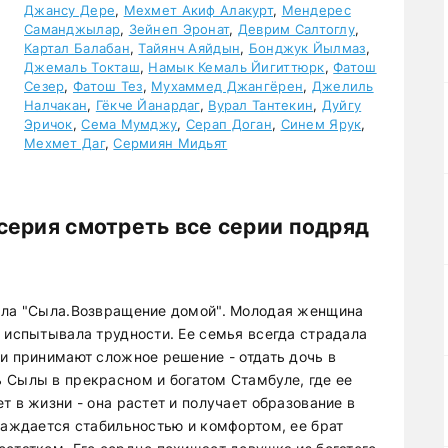
Джансу Дере
,
Мехмет Акиф Алакурт
,
Мендерес
Саманджылар
,
Зейнеп Эронат
,
Деврим Салтоглу
,
Картал Балабан
,
Тайянч Аяйдын
,
Бонджук Йылмаз
,
Джемаль Токташ
,
Намык Кемаль Йигиттюрк
,
Фатош
Сезер
,
Фатош Тез
,
Мухаммед Джангёрен
,
Джелиль
Налчакан
,
Гёкче Йанардаг
,
Вурал Тантекин
,
Дуйгу
Эричок
,
Сема Мумджу
,
Серап Доган
,
Синем Ярук
,
Мехмет Даг
,
Сермиян Мидьят
серия смотреть все серии подряд
иала "Сыла.Возвращение домой". Молодая женщина
 испытывала трудности. Ее семья всегда страдала
ли принимают сложное решение - отдать дочь в
 Сылы в прекрасном и богатом Стамбуле, где ее
т в жизни - она растет и получает образование в
лаждается стабильностью и комфортом, ее брат