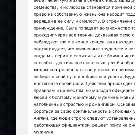
ведет нелегкую жизнь в семье с небольшим д
семейства, и их любовь становится причиной 
право на собственную жизнь она находит под
верящей в ее силу и смелость. В стремлении 
принуждение, Сыла попадает во множество тр
проходит через все тернии, доказывая свою с
побеждают зло и в конце концов, она находит 
подтверждает, что жизненные трудности и неп
когда мы верим в свои силы и не боимся идт
способны достичь поставленных целей и обре
людям контролировать нашу жизнь и принима
выбирать свой путь и добиваться успеха. Буд
достигнете своей цели. Действие происходит в
правилам и ценностям, но молодая официантк
любви к богатому и знатному мужчине. Новый
наполненный страстью и романтикой. Основна
бороться за свою оригинальность в сложных у
Англии, где люди строго следуют установленн
работающая официанткой, решает пойти на рис
мужчине.