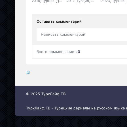
2019, Турция,
Драма
2017, Турция,
Мелодрама
,
Комеди
20
Оставить комментарий
Написать комментарий
Всего комментариев
0
© 2025 ТуркЛайф.ТВ
ТуркЛайф.ТВ - Турецкие сериалы на русском языке