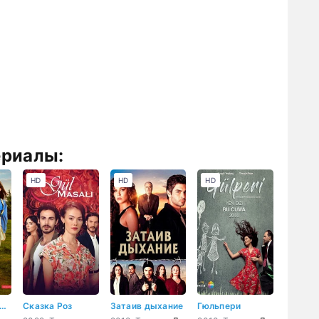
ериалы:
HD
HD
HD
ушка из зеленой долины 12 серия
Сказка Роз
Затаив дыхание
Гюльпери