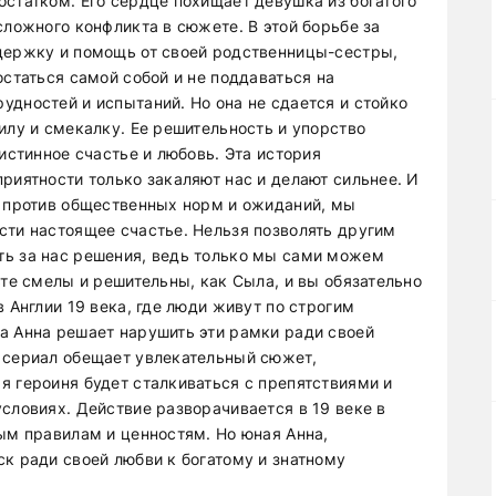
остатком. Его сердце похищает девушка из богатого
сложного конфликта в сюжете. В этой борьбе за
держку и помощь от своей родственницы-сестры,
остаться самой собой и не поддаваться на
удностей и испытаний. Но она не сдается и стойко
илу и смекалку. Ее решительность и упорство
истинное счастье и любовь. Эта история
риятности только закаляют нас и делают сильнее. И
и против общественных норм и ожиданий, мы
сти настоящее счастье. Нельзя позволять другим
ть за нас решения, ведь только мы сами можем
ьте смелы и решительны, как Сыла, и вы обязательно
 Англии 19 века, где люди живут по строгим
а Анна решает нарушить эти рамки ради своей
 сериал обещает увлекательный сюжет,
я героиня будет сталкиваться с препятствиями и
словиях. Действие разворачивается в 19 веке в
ым правилам и ценностям. Но юная Анна,
к ради своей любви к богатому и знатному