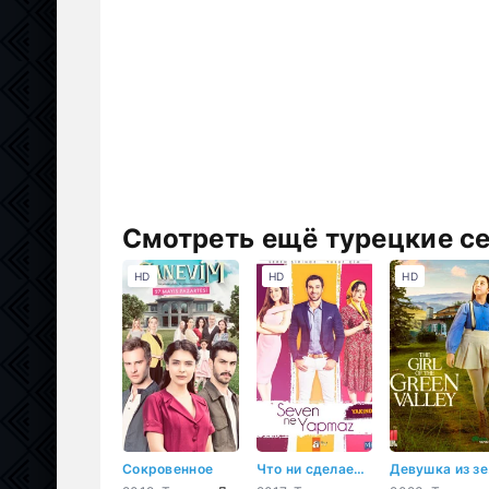
Смотреть ещё турецкие с
HD
HD
HD
Сокровенное
Что ни сделает влюбленный
Дев