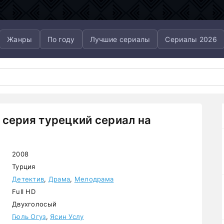
Жанры
По году
Лучшие сериалы
Сериалы 2026
 серия турецкий сериал на
2008
Турция
Детектив
,
Драма
,
Мелодрама
Full HD
Двухголосый
Гюль Огуз
,
Ясин Услу