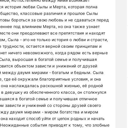
нной, но постепенно между ними возникает
ся история любви Сылы и Мерта, которая полна
.Общество, классовые различия и прошлое Сылы
отовы бороться за свою любовь и не сдаваться перед
еннее под влиянием Мерта, но она также узнает
месте они преодолевают все препятствия и находят
м, Сыла - это не только история о любви и страсти,
е трудности, остается верной своим принципам и
о нет ничего невозможного, когда рядом есть верные
Сыла, выросшая в богатой семье и получившая
овится объектом зависти и унижений от друзей
ой между двумя мирами - богатым и бедным. Сыла
, где её окружали благоприятные условия, и она
к она наслаждалась раскошной жизнью, её родной
 в девушку из обеспеченного класса, он столкнулся
шаяся в богатой семье и получившая отличное
ом зависти и унижений со стороны друзей своего
ежду двумя мирами - миром богатства и миром
она находит способ уйти от цепок родных и начать
. Неожиданные события приводят к тому, что злобные