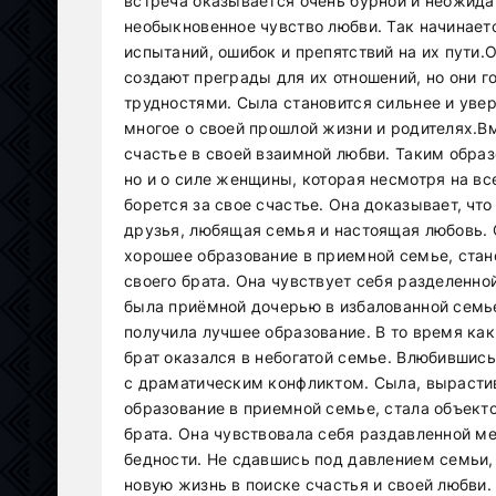
встреча оказывается очень бурной и неожида
необыкновенное чувство любви. Так начинает
испытаний, ошибок и препятствий на их пути
создают преграды для их отношений, но они г
трудностями. Сыла становится сильнее и увер
многое о своей прошлой жизни и родителях.В
счастье в своей взаимной любви. Таким образо
но и о силе женщины, которая несмотря на вс
борется за свое счастье. Она доказывает, чт
друзья, любящая семья и настоящая любовь. 
хорошее образование в приемной семье, стан
своего брата. Она чувствует себя разделенн
была приёмной дочерью в избалованной семье
получила лучшее образование. В то время ка
брат оказался в небогатой семье. Влюбившись
с драматическим конфликтом. Сыла, вырастив
образование в приемной семье, стала объект
брата. Она чувствовала себя раздавленной м
бедности. Не сдавшись под давлением семьи, 
новую жизнь в поиске счастья и своей любви