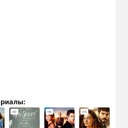
ериалы:
HD
HD
HD