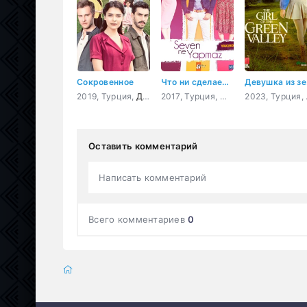
Сокровенное
Что ни сделает влюбленный
Дев
2019, Турция,
Драма
2017, Турция,
Мелодрама
,
Комеди
20
Оставить комментарий
Написать комментарий
Всего комментариев
0