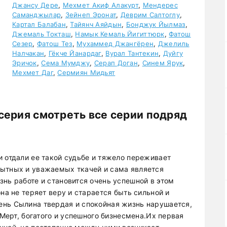
Джансу Дере
,
Мехмет Акиф Алакурт
,
Мендерес
Саманджылар
,
Зейнеп Эронат
,
Деврим Салтоглу
,
Картал Балабан
,
Тайянч Аяйдын
,
Бонджук Йылмаз
,
Джемаль Токташ
,
Намык Кемаль Йигиттюрк
,
Фатош
Сезер
,
Фатош Тез
,
Мухаммед Джангёрен
,
Джелиль
Налчакан
,
Гёкче Йанардаг
,
Вурал Тантекин
,
Дуйгу
Эричок
,
Сема Мумджу
,
Серап Доган
,
Синем Ярук
,
Мехмет Даг
,
Сермиян Мидьят
серия смотреть все серии подряд
и отдали ее такой судьбе и тяжело переживает
пытных и уважаемых ткачей и сама является
нь работе и становится очень успешной в этом
на не теряет веру и старается быть сильной и
ень Сылина твердая и спокойная жизнь нарушается,
 Мерт, богатого и успешного бизнесмена.Их первая