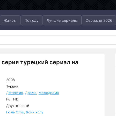
Жанры
По году
Лучшие сериалы
Сериалы 2026
 серия турецкий сериал на
2008
Турция
Детектив
,
Драма
,
Мелодрама
Full HD
Двухголосый
Гюль Огуз
,
Ясин Услу