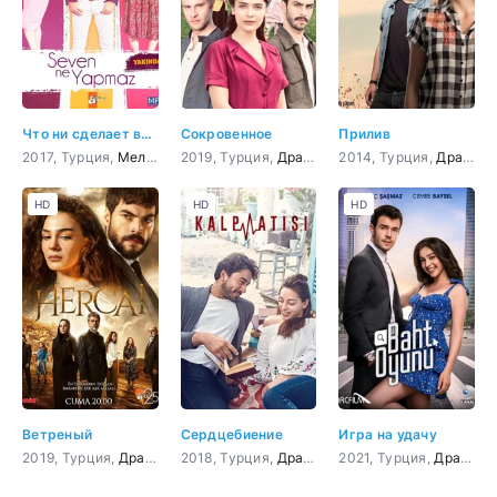
Что ни сделает влюбленный
Сокровенное
Прилив
2017, Турция,
Мелодрама
2019, Турция,
,
Комедия
Драма
2014, Турция,
Драма
,
HD
HD
HD
Ветреный
Сердцебиение
Игра на удачу
2019, Турция,
Драма
,
Мелодрама
2018, Турция,
Драма
,
Мелодрама
2021, Турция,
Драма
,
М