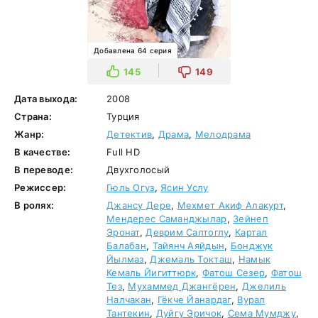
Добавлена 64 серия
145
149
Дата выхода:
2008
Страна:
Турция
Жанр:
Детектив
,
Драма
,
Мелодрама
В качестве:
Full HD
В переводе:
Двухголосый
Режиссер:
Гюль Огуз
,
Ясин Услу
В ролях:
Джансу Дере
,
Мехмет Акиф Алакурт
,
Мендерес Саманджылар
,
Зейнеп
Эронат
,
Деврим Салтоглу
,
Картал
Балабан
,
Тайянч Аяйдын
,
Бонджук
Йылмаз
,
Джемаль Токташ
,
Намык
Кемаль Йигиттюрк
,
Фатош Сезер
,
Фатош
Тез
,
Мухаммед Джангёрен
,
Джелиль
Налчакан
,
Гёкче Йанардаг
,
Вурал
Тантекин
,
Дуйгу Эричок
,
Сема Мумджу
,