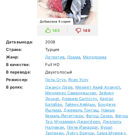
Добавлена 6 серия
145
149
Дата выхода:
2008
Страна:
Турция
Жанр:
Детектив
,
Драма
,
Мелодрама
В качестве:
Full HD
В переводе:
Двухголосый
Режиссер:
Гюль Огуз
,
Ясин Услу
В ролях:
Джансу Дере
,
Мехмет Акиф Алакурт
,
Мендерес Саманджылар
,
Зейнеп
Эронат
,
Деврим Салтоглу
,
Картал
Балабан
,
Тайянч Аяйдын
,
Бонджук
Йылмаз
,
Джемаль Токташ
,
Намык
Кемаль Йигиттюрк
,
Фатош Сезер
,
Фатош
Тез
,
Мухаммед Джангёрен
,
Джелиль
Налчакан
,
Гёкче Йанардаг
,
Вурал
Тантекин
,
Дуйгу Эричок
,
Сема Мумджу
,