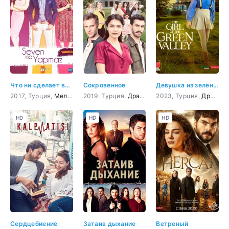
Что ни сделает влюбленный
Сокровенное
Девушка из зеленой долины 12 серия
2017, Турция,
Мелодрама
2019, Турция,
,
Комедия
Драма
2023, Турция,
Драма
HD
HD
HD
Сердцебиение
Затаив дыхание
Ветреный