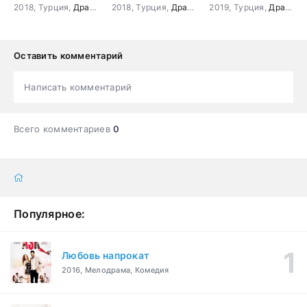
2018, Турция,
Драма
,
Мелодрама
2018, Турция,
Драма
,
криминал
2019, Турция,
,
Боевик
Драма
,
Прик
,
М
Оставить комментарий
Написать комментарий
Всего комментариев
0
Популярное:
Любовь напрокат
2016, Мелодрама, Комедия