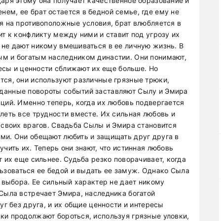
даря этому она получает качественное образование и
ем, ее брат остается в бедной семье, где ему не
я на противоположные условия, брат влюбляется в
ит к конфликту между ними и ставит под угрозу их
 не дают никому вмешиваться в ее личную жизнь. В
ым и богатым наследником династии. Они понимают,
ресы и ценности сближают их еще больше. Но
тся, они используют различные грязные трюки,
данные повороты событий заставляют Сылу и Эмира
ций. Именно теперь, когда их любовь подвергается
леть все трудности вместе. Их сильная любовь и
 своих врагов. Свадьба Сылы и Эмира становится
ми. Они обещают любить и защищать друг друга в
чить их. Теперь они знают, что истинная любовь
т их еще сильнее. Судьба резко поворачивает, когда
зоваться ее бедой и выдать ее замуж. Однако Сыла
ы выбора. Ее сильный характер не дает никому
 Сыла встречает Эмира, наследника богатой
уг без друга, и их общие ценности и интересы
ки продолжают бороться, используя грязные уловки,