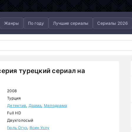
Жанры
По году
Лучшие сериалы
Сериалы 2026
серия турецкий сериал на
2008
Турция
Детектив
,
Драма
,
Мелодрама
Full HD
Двухголосый
Гюль Огуз
,
Ясин Услу