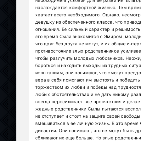
необходимые условия для ее развития. Благо
наслаждается комфортной жизнью. Тем времен
хватает всего необходимого. Однако, несмотр
девушку из обеспеченного класса, что привод
отношения. Ее сильный характер и решимость
это время Сыла знакомится с Эмиром, молод
что друг без друга не могут, и их общие инте
противостояние злых родственников усиливае
чтобы разлучить молодых любовников. Неожи
бороться и находить выходы из трудных ситуа
испытаниям, они понимают, что смогут преодо
вера в себя помогают им выстоять и победить
торжеством их любви и победы над трудностя
любых обстоятельствах и не дать никому разлу
всегда пересиливает все препятствия и делае
жадные родственники Сылы пытаются восполь
не отступает и стоит на защите своей свобод
вмешиваться в ее личную жизнь. В это время
династии. Они понимают, что не могут быть др
сближают их еще больше. Но злые родственни