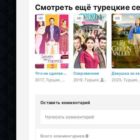
Смотреть ещё турецкие с
HD
HD
HD
Что ни сделает влюбленный
Сокровенное
Дев
2017, Турция,
Мелодрама
2019, Турция,
,
Комедия
Драма
20
Оставить комментарий
Написать комментарий
Всего комментариев
0