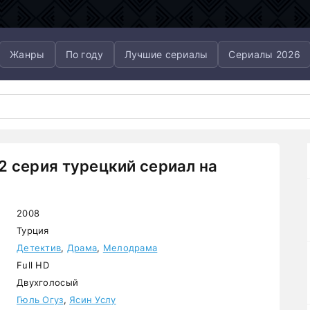
Жанры
По году
Лучшие сериалы
Сериалы 2026
2 серия турецкий сериал на
2008
Турция
Детектив
,
Драма
,
Мелодрама
Full HD
Двухголосый
Гюль Огуз
,
Ясин Услу