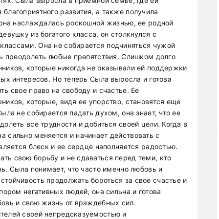
тях. Сыла выросла в приемной семье, где ей
 благоприятного развития, а также получила
а она наслаждалась роскошной жизнью, ее родной
евушку из богатого класса, он столкнулся с
классами. Она не собирается подчиняться чужой
ть преодолеть любые препятствия. Слишком долго
нников, которые никогда не оказывали ей поддержки
ных интересов. Но теперь Сыла выросла и готова
ть свое право на свободу и счастье. Ее
ников, которые, видя ее упорство, становятся еще
ыла не собирается падать духом, она знает, что ее
долеть все трудности и добиться своей цели. Когда в
а сильно меняется и начинает действовать с
является блеск и ее сердце наполняется радостью.
ть свою борьбу и не сдаваться перед теми, кто
нь. Сыла понимает, что часто именно любовь и
стойчивость продолжать бороться за свое счастье и
апором негативных людей, она сильна и готова
бовь и свою жизнь от враждебных сил.
ителей своей непредсказуемостью и