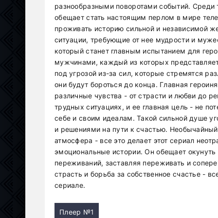
разнообразными поворотами событий. Среди т
обещает стать настоящим перлом в мире теле
проживать историю сильной и независимой ж
ситуации, требующие от нее мудрости и муже
который станет главным испытанием для гер
мужчинами, каждый из которых представляет 
под угрозой из-за сил, которые стремятся раз
они будут бороться до конца. Главная героин
различные чувства - от страсти и любви до ре
трудных ситуациях, и ее главная цель - не п
себе и своим идеалам. Такой сильной душе у
и решениями на пути к счастью. Необычайный
атмосфера - все это делает этот сериал неот
эмоциональные истории. Он обещает окунуть 
переживаний, заставляя переживать и сопере
страсть и борьба за собственное счастье - в
сериале.
Плеер №1