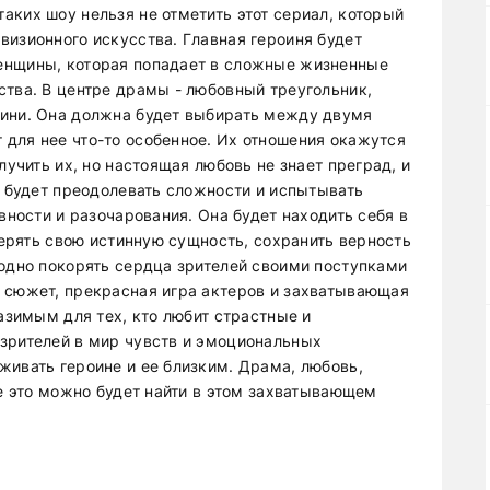
аких шоу нельзя не отметить этот сериал, который
визионного искусства. Главная героиня будет
енщины, которая попадает в сложные жизненные
ства. В центре драмы - любовный треугольник,
оини. Она должна будет выбирать между двумя
для нее что-то особенное. Их отношения окажутся
лучить их, но настоящая любовь не знает преград, и
я будет преодолевать сложности и испытывать
вности и разочарования. Она будет находить себя в
отерять свою истинную сущность, сохранить верность
годно покорять сердца зрителей своими поступками
 сюжет, прекрасная игра актеров и захватывающая
разимым для тех, кто любит страстные и
зрителей в мир чувств и эмоциональных
живать героине и ее близким. Драма, любовь,
се это можно будет найти в этом захватывающем