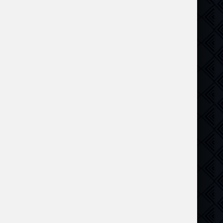
инал
,
Боевик
,
Приключения