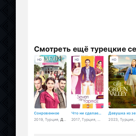
Смотреть ещё турецкие с
HD
HD
HD
Сокровенное
Что ни сделает влюбленный
Дев
2019, Турция,
Драма
2017, Турция,
Мелодрама
,
Комеди
20