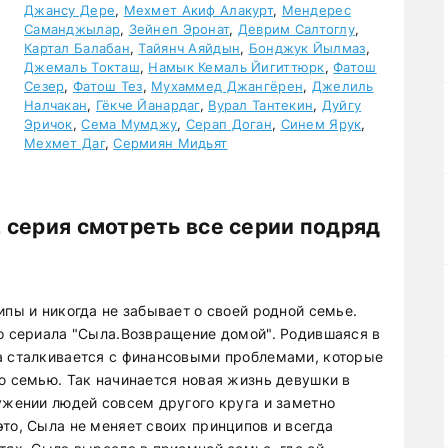
Джансу Дере
,
Мехмет Акиф Алакурт
,
Мендерес
Саманджылар
,
Зейнеп Эронат
,
Деврим Салтоглу
,
Картал Балабан
,
Тайянч Аяйдын
,
Бонджук Йылмаз
,
Джемаль Токташ
,
Намык Кемаль Йигиттюрк
,
Фатош
Сезер
,
Фатош Тез
,
Мухаммед Джангёрен
,
Джелиль
Налчакан
,
Гёкче Йанардаг
,
Вурал Тантекин
,
Дуйгу
Эричок
,
Сема Мумджу
,
Серап Доган
,
Синем Ярук
,
Мехмет Даг
,
Сермиян Мидьят
 серия смотреть все серии подряд
ипы и никогда не забывает о своей родной семье.
го сериала "Сыла.Возвращение домой". Родившаяся в
а сталкивается с финансовыми проблемами, которые
ю семью. Так начинается новая жизнь девушки в
ужении людей совсем другого круга и заметно
то, Сыла не меняет своих принципов и всегда