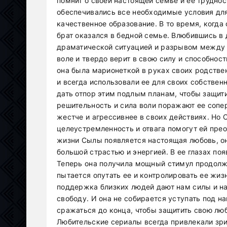
помнит о своей настоящей семье и ее труднос
обеспечивались все необходимые условия для
качественное образование. В то время, когд
брат оказался в бедной семье. Влюбившись в д
драматической ситуацией и разрывом между 
воле и твердо верит в свою силу и способнос
она была марионеткой в руках своих родстве
и всегда использовали ее для своих собствен
дать отпор этим подлым планам, чтобы защити
решительность и сила воли поражают ее сопер
жестче и агрессивнее в своих действиях. Но С
целеустремленность и отвага помогут ей прео
жизни Сылы появляется настоящая любовь, он
большой страстью и энергией. В ее глазах по
Теперь она получила мощный стимул продолжа
пытается опутать ее и контролировать ее жиз
поддержка близких людей дают нам силы и на
свободу. И она не собирается уступать под н
сражаться до конца, чтобы защитить свою лю
Любительские сериалы всегда привлекали зр