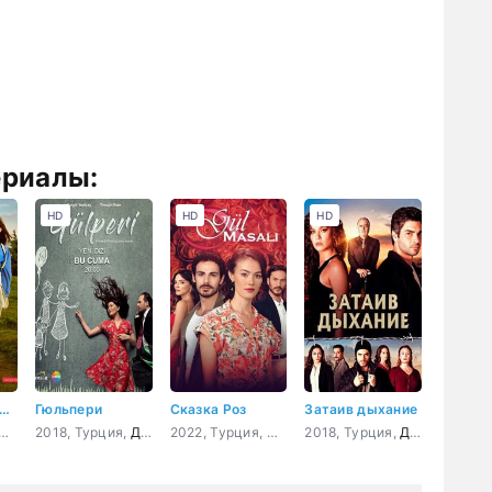
ериалы:
HD
HD
HD
ушка из зеленой долины 12 серия
Гюльпери
Сказка Роз
Затаив дыхание
я
23, Турция,
Драма
2018, Турция,
Драма
2022, Турция,
Драма
2018, Турция,
Драма
,
крим