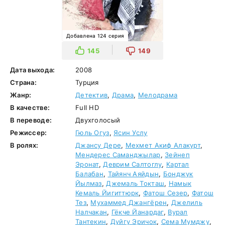
Добавлена 124 серия
145
149
Дата выхода:
2008
Страна:
Турция
Жанр:
Детектив
,
Драма
,
Мелодрама
В качестве:
Full HD
В переводе:
Двухголосый
Режиссер:
Гюль Огуз
,
Ясин Услу
В ролях:
Джансу Дере
,
Мехмет Акиф Алакурт
,
Мендерес Саманджылар
,
Зейнеп
Эронат
,
Деврим Салтоглу
,
Картал
Балабан
,
Тайянч Аяйдын
,
Бонджук
Йылмаз
,
Джемаль Токташ
,
Намык
Кемаль Йигиттюрк
,
Фатош Сезер
,
Фатош
Тез
,
Мухаммед Джангёрен
,
Джелиль
Налчакан
,
Гёкче Йанардаг
,
Вурал
Тантекин
,
Дуйгу Эричок
,
Сема Мумджу
,