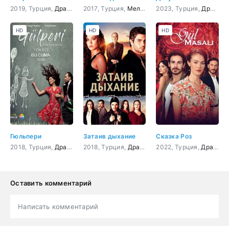
2019, Турция,
Драма
2017, Турция,
Мелодрама
2023, Турция,
,
Комедия
Драма
HD
HD
HD
Гюльпери
Затаив дыхание
Сказка Роз
2018, Турция,
Драма
2018, Турция,
Драма
,
криминал
2022, Турция,
,
Боевик
Драма
,
Прик
Оставить комментарий
Написать комментарий