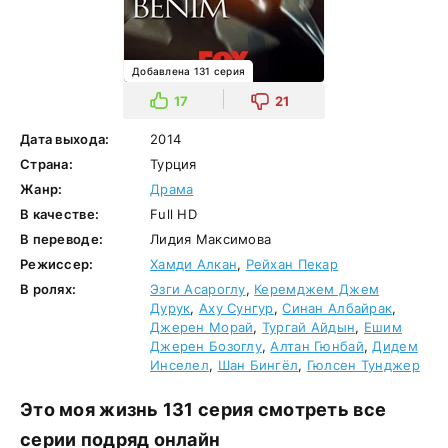
Добавлена 131 серия
17
21
Дата выхода:
2014
Страна:
Турция
Жанр:
Драма
В качестве:
Full HD
В переводе:
Лидия Максимова
Режиссер:
Хамди Алкан
,
Рейхан Пекар
В ролях:
Эзги Асароглу
,
Керемджем Джем
Дурук
,
Аху Сунгур
,
Синан Албайрак
,
Джерен Морай
,
Тургай Айдын
,
Ешим
Джерен Бозоглу
,
Алтан Гюнбай
,
Дидем
Инселел
,
Шан Бингёл
,
Гюлсен Тунджер
Это моя жизнь 131 серия смотреть все
серии подряд онлайн