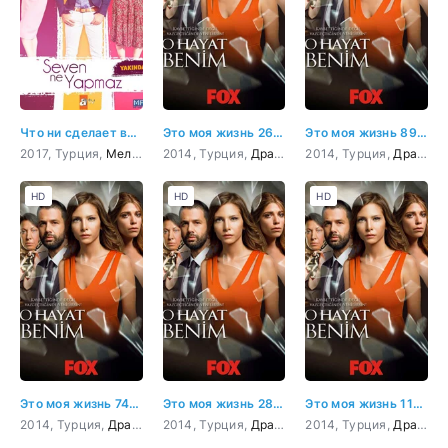
Что ни сделает влюбленный
Это моя жизнь 26 серия
Это моя жизнь 89 серия
2017, Турция,
Мелодрама
2014, Турция,
,
Комедия
Драма
2014, Турция,
Драма
HD
HD
HD
Это моя жизнь 74 серия
Это моя жизнь 28 серия
Это моя жизнь 116 серия
2014, Турция,
Драма
2014, Турция,
Драма
2014, Турция,
Драма