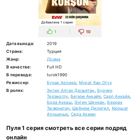
Добавлена 1 серия
1
10
Дата выхода:
2019
Страна:
Турция
Жанр:
Драма
В качестве:
Full HD
В переводе:
turok1990
Режиссер:
Бурак Арлиер
,
Мурат Кан Огуз
В ролях:
Энгин Алтан Дюзьятан
,
Бурчин
Терзиоглу
,
Бегюм Аккайя
,
Сарп Аккайя
,
Бора Аккаш
,
Энгин Шенкан
,
Беррак
Тюзюнатач
,
Шебнем Дилигил
,
Кюршат
Алныачык
,
Седа Акман
Пуля 1 серия смотреть все серии подряд
онлайн