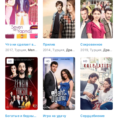
Что ни сделает влюбленный
Прилив
Сокровенное
2017, Турция,
Мелодрама
2014, Турция,
,
Комедия
Драма
,
Мелодрама
2019, Турция,
,
Комедия
Драма
HD
HD
HD
Богатые и бедные 6 серия
Игра на удачу
Сердцебиение